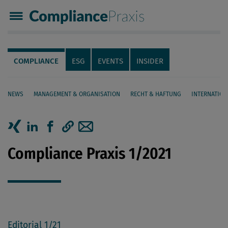
Compliance Praxis
Servicenavigation
Navigation
COMPLIANCE
ESG
EVENTS
INSIDER
NEWS
MANAGEMENT & ORGANISATION
RECHT & HAFTUNG
INTERNATION
Seiteninhalt
Artikel auf Xing teilen
Artikel auf linkedIn teilen
Artikel auf Facebook teilen
Artikellink kopieren
Artikel per Mail teilen
Compliance Praxis 1/2021
Editorial 1/21