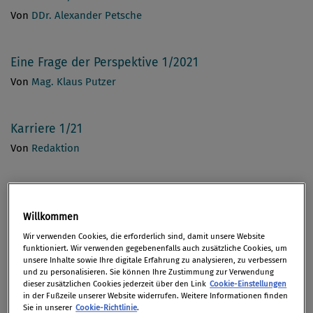
Von
DDr. Alexander Petsche
Eine Frage der Perspektive 1/2021
Von
Mag. Klaus Putzer
Karriere 1/21
Von
Redaktion
Willkommen
Wir verwenden Cookies, die erforderlich sind, damit unsere Website
Aktuelles & Meinung
funktioniert. Wir verwenden gegebenenfalls auch zusätzliche Cookies, um
unsere Inhalte sowie Ihre digitale Erfahrung zu analysieren, zu verbessern
und zu personalisieren. Sie können Ihre Zustimmung zur Verwendung
dieser zusätzlichen Cookies jederzeit über den Link
Cookie-Einstellungen
in der Fußzeile unserer Website widerrufen. Weitere Informationen finden
US-Gesetz forciert Transparenz bei ­Konten und
Sie in unserer
Cookie-Richtlinie
.