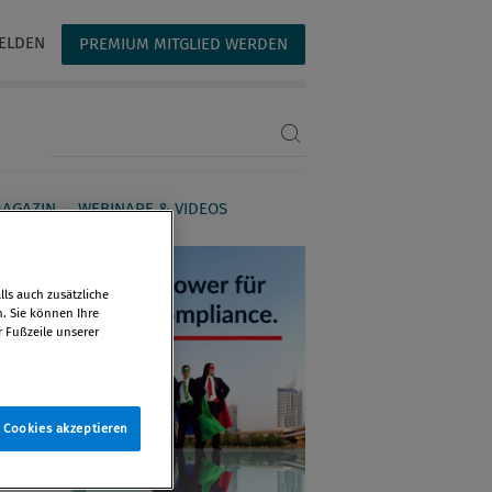
ELDEN
PREMIUM MITGLIED WERDEN
Suchbegriff eingeben
AGAZIN
WEBINARE & VIDEOS
ls auch zusätzliche
n. Sie können Ihre
r Fußzeile unserer
e Cookies akzeptieren