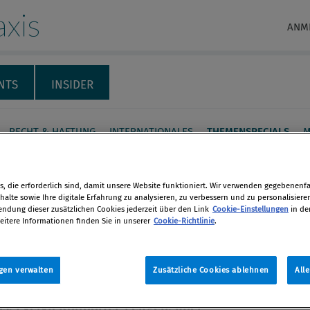
xis
ANM
NTS
INSIDER
RECHT & HAFTUNG
INTERNATIONALES
THEMENSPECIALS
M
parenz ist das Gebot der
, die erforderlich sind, damit unsere Website funktioniert. Wir verwenden gegebenenfal
e!“
alte sowie Ihre digitale Erfahrung zu analysieren, zu verbessern und zu personalisiere
dung dieser zusätzlichen Cookies jederzeit über den Link
Cookie-Einstellungen
in de
eitere Informationen finden Sie in unserer
Cookie-Richtlinie
.
r Gesundheits­verbund hat das
en
­ressort Recht kürzlich in „Recht &
e“ ­umbenannt. Die General­direktorin
gen verwalten
Zusätzliche Cookies ablehnen
All
len
ten ­Gesundheitsunternehmens
s, ­Evelyn ­Kölldorfer-Leitgeb, über ­