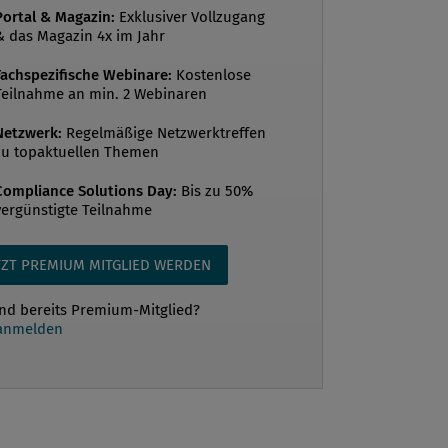
mierten Gesundheits- und
Portal & Magazin:
Exklusiver Vollzugang
& das Magazin 4x im Jahr
egerin und einigen Jahren Tätigkeit in
 zuletzt als Pflegedirektorin in der Klinik
Fachspezifische Webinare:
Kostenlose
Teilnahme an min. 2 Webinaren
 absolvierte Mag.a Kölldorfer-Leitgeb
m d...
Netzwerk:
Regelmäßige Netzwerktreffen
zu topaktuellen Themen
Compliance Solutions Day:
Bis zu 50%
vergünstigte Teilnahme
TZT PREMIUM MITGLIED WERDEN
ind bereits Premium-Mitglied?
 anmelden