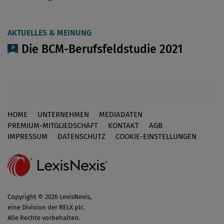
AKTUELLES & MEINUNG
Die BCM-Berufsfeldstudie 2021
HOME
UNTERNEHMEN
MEDIADATEN
Footer
PREMIUM-MITGLIEDSCHAFT
KONTAKT
AGB
IMPRESSUM
DATENSCHUTZ
COOKIE-EINSTELLUNGEN
Copyright © 2026 LexisNexis,
eine Division der RELX plc.
Alle Rechte vorbehalten.