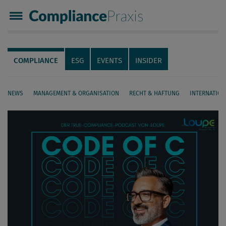
Compliance Praxis
Servicenavigation
Navigation
COMPLIANCE
ESG
EVENTS
INSIDER
NEWS
MANAGEMENT & ORGANISATION
RECHT & HAFTUNG
INTERNATION
Seiteninhalt