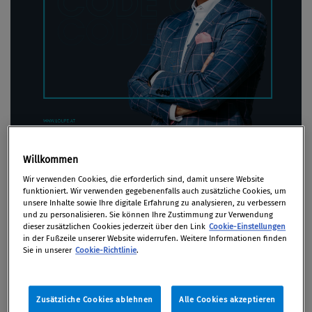
Willkommen
Wir verwenden Cookies, die erforderlich sind, damit unsere Website
Code of C – der True-
funktioniert. Wir verwenden gegebenenfalls auch zusätzliche Cookies, um
unsere Inhalte sowie Ihre digitale Erfahrung zu analysieren, zu verbessern
Compliance-Podcast von
und zu personalisieren. Sie können Ihre Zustimmung zur Verwendung
dieser zusätzlichen Cookies jederzeit über den Link
Cookie-Einstellungen
.LOUPE
in der Fußzeile unserer Website widerrufen. Weitere Informationen finden
Sie in unserer
Cookie-Richtlinie
.
Zusätzliche Cookies ablehnen
Alle Cookies akzeptieren
Artikel auf Xing teilen
Artikel auf linkedIn teilen
Artikel auf Facebook teilen
Artikellink kopieren
Artikel per Mail teilen