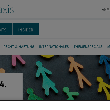
xis
ANM
NTS
INSIDER
RECHT & HAFTUNG
INTERNATIONALES
THEMENSPECIALS
M
4.
fen