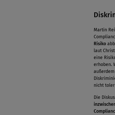
Diskri
Martin Rei
Complian
Risiko
abbi
laut Chris
eine Risi
erhoben. W
außerdem 
Diskrimin
nicht tole
Die Diskus
inzwischen
Complian