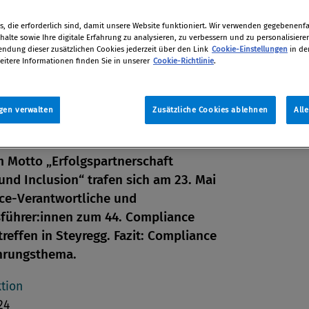
, die erforderlich sind, damit unsere Website funktioniert. Wir verwenden gegebenenfal
alte sowie Ihre digitale Erfahrung zu analysieren, zu verbessern und zu personalisiere
dung dieser zusätzlichen Cookies jederzeit über den Link
Cookie-Einstellungen
in de
eitere Informationen finden Sie in unserer
Cookie-Richtlinie
.
gen verwalten
Zusätzliche Cookies ablehnen
All
 Motto „Erfolgspartnerschaft
 und Inclusion“ trafen sich am 23. Mai
ce-Verantwortliche und
führer:innen zum 44. Compliance
en
reffen in Steyregg. Fazit: Compliance
ührungsthema.
len
tion
24