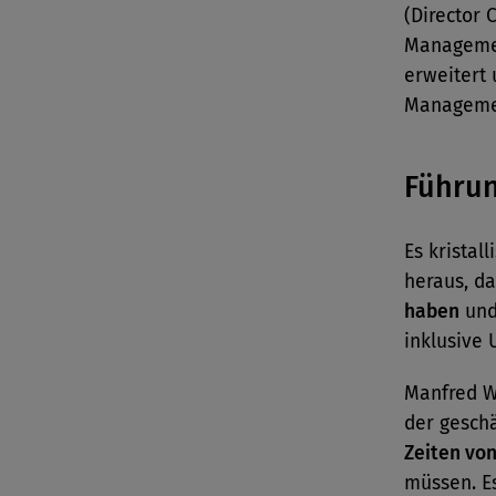
(Director 
Managemen
erweitert 
Managemen
Führun
Es kristal
heraus, d
haben
und 
inklusive
Manfred W
der gesch
Zeiten vo
müssen. E