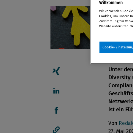
Willkommen
Wir verwenden Cookies
Cookies, um unsere Inh
Zustimmung zur Verwen
Website widerrufen. W
Cookie-Einstellun
Unter dem
Diversity
Artikel auf Xing teilen
Complian
Geschäfts
Artikel auf linkedIn teil
Netzwerkt
ist ein F
Artikel auf Facebook tei
Von
Redak
27. Mai 20