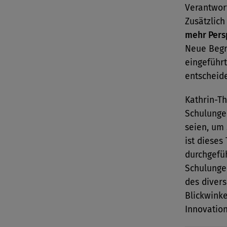
Verantwor
Zusätzlich
mehr Pers
Neue Begr
eingeführ
entscheid
Kathrin-T
Schulunge
seien, um 
ist dieses
durchgefü
Schulungen
des diver
Blickwinke
Innovatio