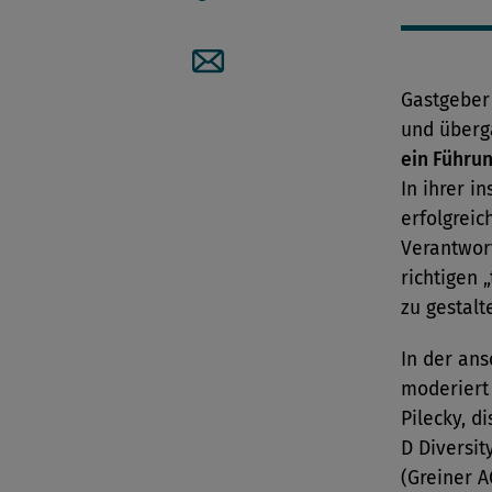
Artikellink kopieren
Artikel per Mail teilen
Gastgeber
und überg
ein Führu
In ihrer i
erfolgrei
Verantwor
richtigen 
zu gestal
In der an
moderiert
Pilecky, d
D Diversit
(Greiner 