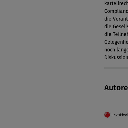
kartellrec
Compliance
die Veran
die Gesell
die Teiln
Gelegenhe
noch lange
Diskussio
Autor