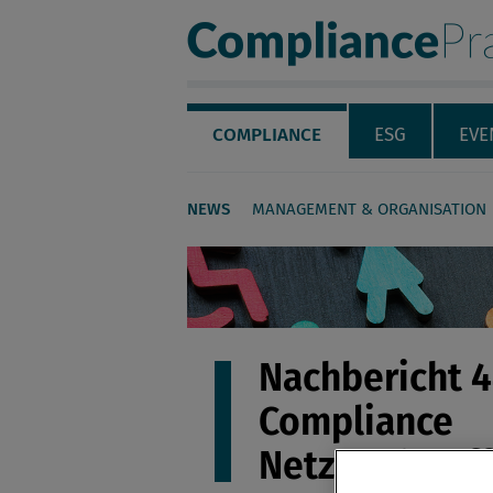
Compliance Pra
Servicenavigation
Navigation
COMPLIANCE
ESG
EVE
NEWS
MANAGEMENT & ORGANISATION
Seiteninhalt
Nachbericht 4
Compliance
Netzwerktref