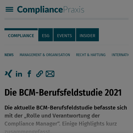
Compliance Praxis
Servicenavigation
Navigation
COMPLIANCE
ESG
EVENTS
INSIDER
NEWS
MANAGEMENT & ORGANISATION
RECHT & HAFTUNG
INTERNATION
Seiteninhalt
Artikel auf Xing teilen
Artikel auf linkedIn teilen
Artikel auf Facebook teilen
Artikellink kopieren
Artikel per Mail teilen
Die BCM-Berufsfeldstudie 2021
Die aktuelle BCM-Berufsfeldstudie befasste sich
mit der „Rolle und Verantwortung der
Compliance Manager“. Einige Highlights kurz
zusammengefasst.