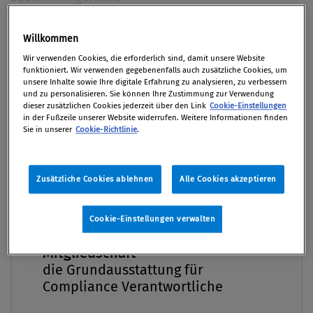
Von
Mag. Klaus Putzer
Willkommen
07. Dezember 2021 / Erschienen in Compliance
Premium
Wir verwenden Cookies, die erforderlich sind, damit unsere Website
Praxis 4/2021, S. 7
funktioniert. Wir verwenden gegebenenfalls auch zusätzliche Cookies, um
unsere Inhalte sowie Ihre digitale Erfahrung zu analysieren, zu verbessern
und zu personalisieren. Sie können Ihre Zustimmung zur Verwendung
dieser zusätzlichen Cookies jederzeit über den Link
Cookie-Einstellungen
in der Fußzeile unserer Website widerrufen. Weitere Informationen finden
Sie in unserer
Cookie-Richtlinie
.
Die vom Berufsverband der Compliance Manager,
BCM, jährlich durchgeführte Berufsfeldstudie
beleuchtete 2021 insbesondere die Rolle und
Zusätzliche Cookies ablehnen
Alle Cookies akzeptieren
Verantwortung der Compliance-Manager. Befragt
wurden im Juli 2021 insgesamt 229 Personen, die als
Cookie-Einstellungen verwalten
Compliance-Manager in Organisationen beschäftigt
Compliance Praxis Premium
sind. Insgesamt wurden 247 Variablen durch 38
Mitgliedschaft -
Fragen erhoben. Im Folgenden werden einige
die Grundausstattung für
Compliance Verantwortliche
interessante Schlüsselergebnisse der Studie
herausgegriffen und kurz zusammengefasst.