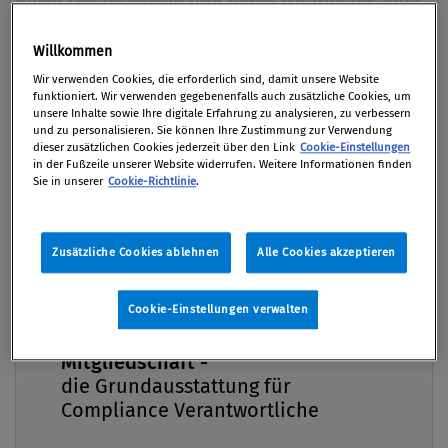
durch Unternehmen und deren Mitarbeiter. Aber
ist das alles? Nein. Compliance ist viel mehr und
Willkommen
umfasst auch andere Bereiche wie etwa die
Premium
Wir verwenden Cookies, die erforderlich sind, damit unsere Website
Verwendung von Technologien bei e-discovery
funktioniert. Wir verwenden gegebenenfalls auch zusätzliche Cookies, um
oder auch Outsourcing im Bereich der
unsere Inhalte sowie Ihre digitale Erfahrung zu analysieren, zu verbessern
und zu personalisieren. Sie können Ihre Zustimmung zur Verwendung
Exportkontrolle.
dieser zusätzlichen Cookies jederzeit über den Link
Cookie-Einstellungen
in der Fußzeile unserer Website widerrufen. Weitere Informationen finden
Sie in unserer
Cookie-Richtlinie
.
Von
Mag. Martin Eckel LL.M.
,
Mag. Rui Chang
29. August 2023 / Erschienen in Compliance Praxis
3/2023, S. 14
Zusätzliche Cookies ablehnen
Alle Cookies akzeptieren
Cookie-Einstellungen verwalten
Während der Begriff „Compliance-Organisation“ in
Compliance Praxis Premium
Mitgliedschaft -
der Geschäftswelt immer präsenter wird, bleibt
die Grundausstattung für
dieses Konzept für viele Compliance-
Compliance Verantwortliche
Verantwortliche nur ein unerfüllter Wunsch. Oftmals
ist diese „Organisation“ im öffentlichen Bereich und