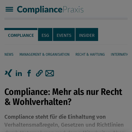
Compliance Praxis
Servicenavigation
Navigation
COMPLIANCE
ESG
EVENTS
INSIDER
NEWS
MANAGEMENT & ORGANISATION
RECHT & HAFTUNG
INTERNATION
Seiteninhalt
Artikel auf Xing teilen
Artikel auf linkedIn teilen
Artikel auf Facebook teilen
Artikellink kopieren
Artikel per Mail teilen
Compliance: Mehr als nur Recht
& Wohlverhalten?
Compliance steht für die Einhaltung von
Verhaltensmaßregeln, Gesetzen und Richtlinien