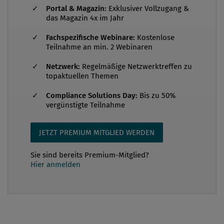
Portal & Magazin:
Exklusiver Vollzugang &
in kleinen und mittelständischen Unternehmen
das Magazin 4x im Jahr
lediglich auf eine einzelne Person beschränkt. Um
Fachspezifische Webinare:
Kostenlose
ihre Aufgaben zu bewältigen, kooperieren
Teilnahme an min. 2 Webinaren
Compliance-Verantwortliche häufig nicht nur mit
verschiedenen internen Abteilungen wie der
Netzwerk:
Regelmäßige Netzwerktreffen zu
topaktuellen Themen
Internen Revision, dem Personalwe...
Compliance Solutions Day:
Bis zu 50%
vergünstigte Teilnahme
JETZT PREMIUM MITGLIED WERDEN
Sie sind bereits Premium-Mitglied?
Hier anmelden