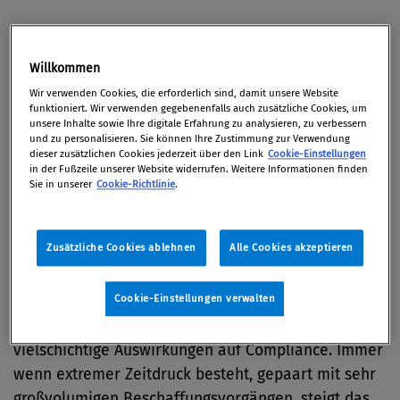
Sehr geehrte Leserinnen und Leser!
Willkommen
Österreich ist im Corruption Perception Index (CPI)
Wir verwenden Cookies, die erforderlich sind, damit unsere Website
funktioniert. Wir verwenden gegebenenfalls auch zusätzliche Cookies, um
abgerutscht und liegt im Mittelfeld der
unsere Inhalte sowie Ihre digitale Erfahrung zu analysieren, zu verbessern
europäischen Staaten. Diskussionen, wie die gerade
und zu personalisieren. Sie können Ihre Zustimmung zur Verwendung
dieser zusätzlichen Cookies jederzeit über den Link
Cookie-Einstellungen
öffentlich geführten, werden diese Perzeption nicht
in der Fußzeile unserer Website widerrufen. Weitere Informationen finden
Sie in unserer
Cookie-Richtlinie
.
verbessern. Gleichzeitig zeigt sich, wie wichtig die
Ausbildung in Staatslehre ist, also die Vermittlung
der Prinzipien der Gewaltenteilung. Wir fragen
Zusätzliche Cookies ablehnen
Alle Cookies akzeptieren
Compliance-Experten, welche Bedeutung der CPI für
sie hat.
Cookie-Einstellungen verwalten
Corona ist nicht nur omnipräsent, sondern hat auch
vielschichtige Auswirkungen auf Compliance. Immer
wenn extremer Zeitdruck besteht, gepaart mit sehr
großvolumigen Beschaffungsvorgängen, steigt das