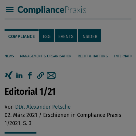
Compliance Praxis
Servicenavigation
Navigation
COMPLIANCE
ESG
EVENTS
INSIDER
NEWS
MANAGEMENT & ORGANISATION
RECHT & HAFTUNG
INTERNATION
Seiteninhalt
Artikel auf Xing teilen
Artikel auf linkedIn teilen
Artikel auf Facebook teilen
Artikellink kopieren
Artikel per Mail teilen
Editorial 1/21
Von
DDr. Alexander Petsche
02. März 2021 / Erschienen in Compliance Praxis
1/2021, S. 3