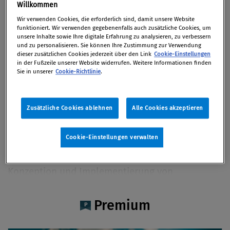
Gerald Dipplinger
Willkommen
Wir verwenden Cookies, die erforderlich sind, damit unsere Website
funktioniert. Wir verwenden gegebenenfalls auch zusätzliche Cookies, um
unsere Inhalte sowie Ihre digitale Erfahrung zu analysieren, zu verbessern
und zu personalisieren. Sie können Ihre Zustimmung zur Verwendung
dieser zusätzlichen Cookies jederzeit über den Link
Cookie-Einstellungen
Artikel auf Xing teilen
Artikel auf linkedIn teilen
Artikel auf Facebook teilen
Artikellink kopieren
Artikel per Mail teilen
in der Fußzeile unserer Website widerrufen. Weitere Informationen finden
Vita
Sie in unserer
Cookie-Richtlinie
.
Gerald Dipplinger ist Partner und Digital Officer
Zusätzliche Cookies ablehnen
Alle Cookies akzeptieren
und ist zuständig für digitale Innovation und
Transformation bei PwC Österreich. Neben den
Cookie-Einstellungen verwalten
Bereichen Digitalisierung, Digital Leadership,
Datenanalyse und AI fokussiert er sich auf die
Konzeption und Implementierung von
Steuerkontrollsystemen.
Premium