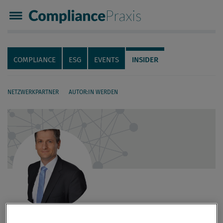
Compliance Praxis
Servicenavigation
Navigation
COMPLIANCE
ESG
EVENTS
INSIDER
NETZWERKPARTNER
AUTOR:IN WERDEN
Seiteninhalt