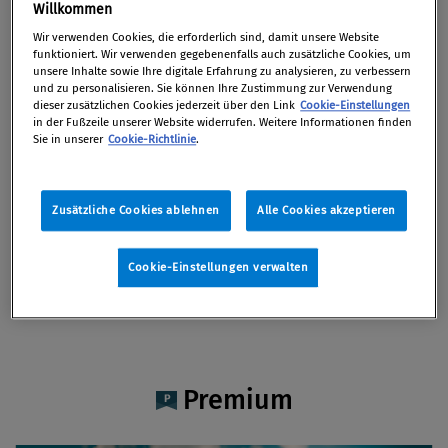
Mag. Sandra Popp
Willkommen
Wir verwenden Cookies, die erforderlich sind, damit unsere Website
funktioniert. Wir verwenden gegebenenfalls auch zusätzliche Cookies, um
unsere Inhalte sowie Ihre digitale Erfahrung zu analysieren, zu verbessern
und zu personalisieren. Sie können Ihre Zustimmung zur Verwendung
dieser zusätzlichen Cookies jederzeit über den Link
Cookie-Einstellungen
Artikel auf Xing teilen
Artikel auf linkedIn teilen
Artikel auf Facebook teilen
Artikellink kopieren
Artikel per Mail teilen
in der Fußzeile unserer Website widerrufen. Weitere Informationen finden
Vita
Sie in unserer
Cookie-Richtlinie
.
Mag. Sandra Popp ist Rechtsanwaltsanwärterin
Zusätzliche Cookies ablehnen
Alle Cookies akzeptieren
im Team von Mag. Wolfgang Kapek /
TaylorWessing.
Cookie-Einstellungen verwalten
Premium