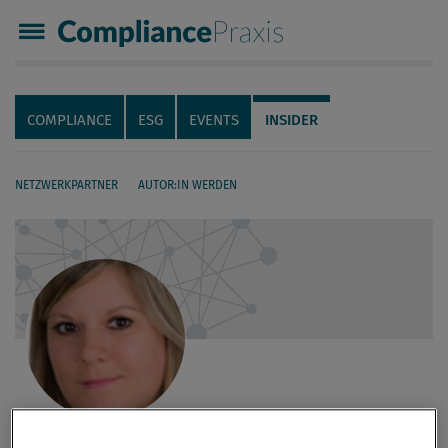
Compliance Praxis
Servicenavigation
Navigation
COMPLIANCE
ESG
EVENTS
INSIDER
NETZWERKPARTNER
AUTOR:IN WERDEN
Seiteninhalt