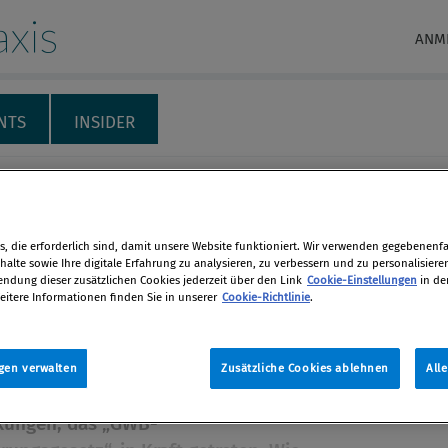
xis
ANM
NTS
INSIDER
RECHT & HAFTUNG
INTERNATIONALES
THEMENSPECIALS
M
 im deutschen
, die erforderlich sind, damit unsere Website funktioniert. Wir verwenden gegebenenfal
alte sowie Ihre digitale Erfahrung zu analysieren, zu verbessern und zu personalisiere
lrecht: Die 10. GWB-
dung dieser zusätzlichen Cookies jederzeit über den Link
Cookie-Einstellungen
in de
eitere Informationen finden Sie in unserer
Cookie-Richtlinie
.
le
en
hland ist am 19. Jänner 2021 die 10.
gen verwalten
Zusätzliche Cookies ablehnen
All
des Gesetzes gegen Wettbewerbs­
len
kungen, das „GWB-