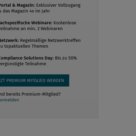
Portal & Magazin:
Exklusiver Vollzugang
igitaler Märkte und Geschäftsmodelle
& das Magazin 4x im Jahr
 Frage im Raum, ob die bestehenden
Fachspezifische Webinare:
Kostenlose
htlichen Instrumentarien (Kartellverbot
Teilnahme an min. 2 Webinaren
rauchsverbot) überhaupt noch geeignet
ichend sind, um Wettbewerb in diesen
Netzwerk:
Regelmäßige Netzwerktreffen
zu topaktuellen Themen
sicherzustellen. Der deutsche G...
Compliance Solutions Day:
Bis zu 50%
vergünstigte Teilnahme
TZT PREMIUM MITGLIED WERDEN
ind bereits Premium-Mitglied?
 anmelden