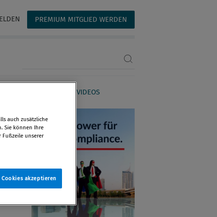
ELDEN
PREMIUM MITGLIED WERDEN
Suchbegriff eingeben
AGAZIN
WEBINARE & VIDEOS
ls auch zusätzliche
n. Sie können Ihre
r Fußzeile unserer
e Cookies akzeptieren