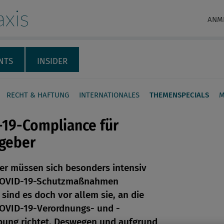
xis
ANM
NTS
INSIDER
RECHT & HAFTUNG
INTERNATIONALES
THEMENSPECIALS
M
-19-Compliance für
tgeber
er müssen sich besonders intensiv
en
COVID-19-Schutzmaßnahmen
 sind es doch vor allem sie, an die
len
COVID-19-Verordnungs- und -
bung richtet. Deswegen und aufgrund