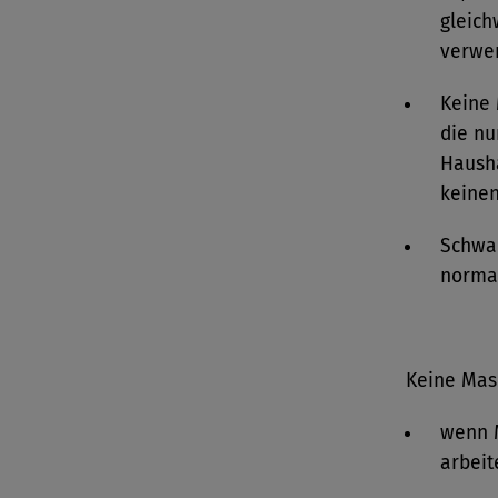
gleic
verwe
Keine 
die nu
Haush
keine
Schwa
normal
Keine Mask
wenn M
arbeit