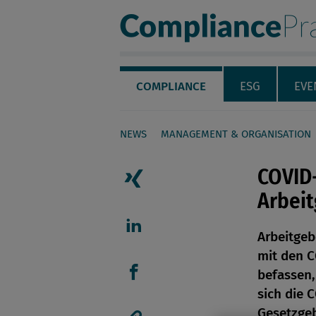
Compliance Pra
Servicenavigation
Navigation
COMPLIANCE
ESG
EVE
NEWS
MANAGEMENT & ORGANISATION
Seiteninhalt
COVID
Arbei
Artikel auf Xing teilen
Arbeitgeb
Artikel auf linkedIn teil
mit den 
befassen,
Artikel auf Facebook tei
sich die 
Gesetzge