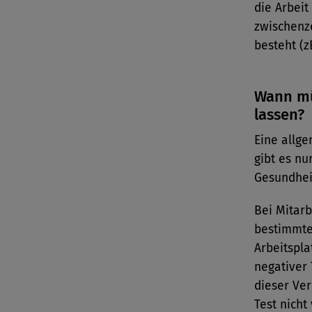
die Arbeit
zwischenze
besteht (z
Wann mü
lassen?
Eine allge
gibt es nu
Gesundhei
Bei Mitar
bestimmten
Arbeitspla
negativer 
dieser Ve
Test nicht