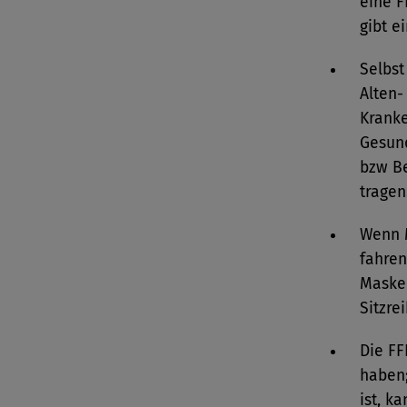
eine F
gibt e
Selbst
Alten-
Kranke
Gesund
bzw B
tragen
Wenn 
fahren
Maske 
Sitzre
Die FF
haben;
ist, k