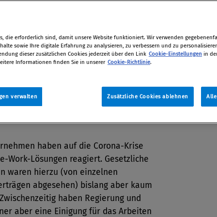
meinen Fürsorgepflicht für ihre
hmer müssen sie die dynamischen
ngen beobachten und auf sie
, die erforderlich sind, damit unsere Website funktioniert. Wir verwenden gegebenenfal
alte sowie Ihre digitale Erfahrung zu analysieren, zu verbessern und zu personalisiere
dung dieser zusätzlichen Cookies jederzeit über den Link
Cookie-Einstellungen
in de
eitere Informationen finden Sie in unserer
Cookie-Richtlinie
.
Sandra Popp
,
Walter Pöschl
r 2021 / Erschienen in Compliance
gen verwalten
Zusätzliche Cookies ablehnen
All
21, S. 17
ernehmen haben auf die Corona-Krise
e-Work-Lösungen reagiert. Gesetzliche
n waren hierzu (von einzelnen
verträgen abgesehen) bislang aber kaum
. Zwischenzeitig haben Regierung und
ner aber eine Einigung für das Arbeiten