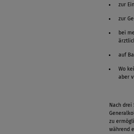
zur Ei
zur G
bei me
ärztlic
auf Ba
Wo kei
aber v
Nach drei
Generalko
zu ermögli
während e