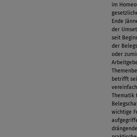
im Homeoff
gesetzlich
Ende Jänn
der Umset
seit Begi
der Belegs
oder zumi
Arbeitgebe
Themenbere
betrifft s
vereinfac
Thematik 
Belegschaf
wichtige F
aufgegriff
drängende 
praktisch