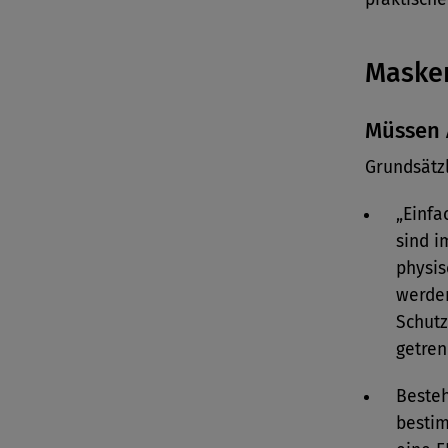
Masken
Müssen 
Grundsätzl
„Einfa
sind i
physis
werden
Schut
getren
Besteh
bestim