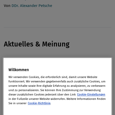
Von
DDr. Alexander Petsche
Aktuelles & Meinung
Studie: Die Rendite von Compliance
Willkommen
Von
Dr. Katharina Hastenrath
,
Dr Maximilian Diem
Wir verwenden Cookies, die erforderlich sind, damit unsere Website
funktioniert. Wir verwenden gegebenenfalls auch zusätzliche Cookies, um
unsere Inhalte sowie Ihre digitale Erfahrung zu analysieren, zu verbessern
Kartellrecht: Ein überraschendes Urteil
und zu personalisieren. Sie können Ihre Zustimmung zur Verwendung
dieser zusätzlichen Cookies jederzeit über den Link
Cookie-Einstellungen
Von
Mag. Martin Eckel LL.M.
,
Mag. Julia Lörincz
in der Fußzeile unserer Website widerrufen. Weitere Informationen finden
Sie in unserer
Cookie-Richtlinie
.
Eine Frage der Perspektive