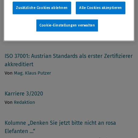
Von
Mag. Klaus Putzer
Zusätzliche Cookies ablehnen
Alle Cookies akzeptieren
Cookie-Einstellungen verwalten
Quergelesen
Von
Mag. Rudolf Schwab
ISO 37001: Austrian Standards als erster Zertifizierer
akkreditiert
Von
Mag. Klaus Putzer
Karriere 3/2020
Von
Redaktion
Kolumne „Denken Sie jetzt bitte nicht an rosa
Elefanten …“