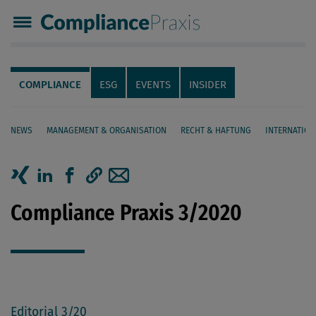
Compliance Praxis
Servicenavigation
Navigation
COMPLIANCE
ESG
EVENTS
INSIDER
NEWS
MANAGEMENT & ORGANISATION
RECHT & HAFTUNG
INTERNATION
Seiteninhalt
Artikel auf Xing teilen
Artikel auf linkedIn teilen
Artikel auf Facebook teilen
Artikellink kopieren
Artikel per Mail teilen
Compliance Praxis 3/2020
Editorial 3/20