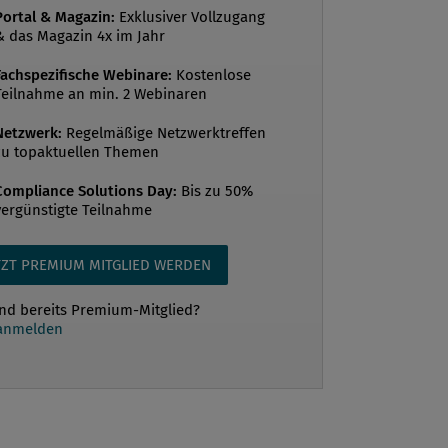
e-Programmen herausgeben. Diese
Portal & Magazin:
Exklusiver Vollzugang
richtet sich in erster Linie an US-
& das Magazin 4x im Jahr
sche Staatsanwälte und ersetzt die
Fachspezifische Webinare:
Kostenlose
aus 2017 und 20192. Die Richtlinie
Teilnahme an min. 2 Webinaren
die aktuellen Erwartungen und Standards
Netzwerk:
Regelmäßige Netzwerktreffen
e US-amerikanische Staatsanwälte bei
zu topaktuellen Themen
tung eines Compliance-Programms wä...
Compliance Solutions Day:
Bis zu 50%
vergünstigte Teilnahme
TZT PREMIUM MITGLIED WERDEN
ind bereits Premium-Mitglied?
 anmelden