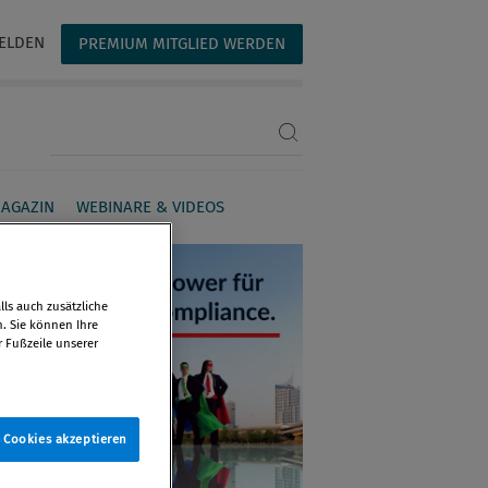
ELDEN
PREMIUM MITGLIED WERDEN
Suchbegriff eingeben
AGAZIN
WEBINARE & VIDEOS
ls auch zusätzliche
n. Sie können Ihre
r Fußzeile unserer
e Cookies akzeptieren