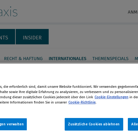
xis
ANM
NTS
INSIDER
RECHT & HAFTUNG
INTERNATIONALES
THEMENSPECIALS
M
neuert seine Leitlinien
aluierung von
, die erforderlich sind, damit unsere Website funktioniert. Wir verwenden gegebenenfal
alte sowie Ihre digitale Erfahrung zu analysieren, zu verbessern und zu personalisiere
iance-Programmen und
dung dieser zusätzlichen Cookies jederzeit über den Link
Cookie-Einstellungen
in de
eitere Informationen finden Sie in unserer
Cookie-Richtlinie
.
CPA-Leitfaden
en
n Monat, nachdem das US-
gen verwalten
Zusätzliche Cookies ablehnen
All
len
sche Justizministerium (DOJ) seine