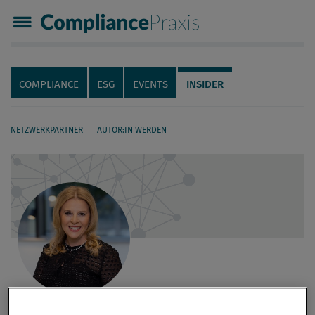
Compliance Praxis
Servicenavigation
Navigation
COMPLIANCE
ESG
EVENTS
INSIDER
NETZWERKPARTNER
AUTOR:IN WERDEN
Seiteninhalt