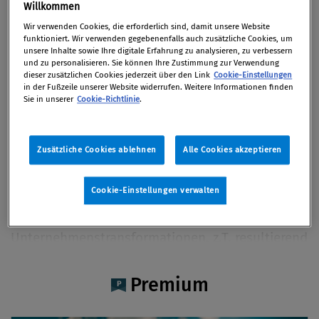
Mag. Karin Mair CFE
Willkommen
Wir verwenden Cookies, die erforderlich sind, damit unsere Website
funktioniert. Wir verwenden gegebenenfalls auch zusätzliche Cookies, um
unsere Inhalte sowie Ihre digitale Erfahrung zu analysieren, zu verbessern
und zu personalisieren. Sie können Ihre Zustimmung zur Verwendung
dieser zusätzlichen Cookies jederzeit über den Link
Cookie-Einstellungen
Artikel auf Xing teilen
Artikel auf linkedIn teilen
Artikel auf Facebook teilen
Artikellink kopieren
Artikel per Mail teilen
in der Fußzeile unserer Website widerrufen. Weitere Informationen finden
Vita
Sie in unserer
Cookie-Richtlinie
.
Mag. Karin Mair, CFE, Partnerin, zeichnet als
Zusätzliche Cookies ablehnen
Alle Cookies akzeptieren
Managaging Partnerin bei Deloitte Österreich für
Financial Advisory und Risk Advisory
Cookie-Einstellungen verwalten
verantwortlich. Ihre Expertise liegt ua in der
Begleitung von komplexen
Unternehmenstransformationen, z.T. resultierend
aus technischen und regulatorischen
Änderungen. Mag. Mair trägt regelmäßig bei
Premium
(inter-)nationalen Fachveranstaltungen vor.