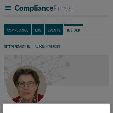
Compliance Praxis
Servicenavigation
Navigation
COMPLIANCE
ESG
EVENTS
INSIDER
NETZWERKPARTNER
AUTOR:IN WERDEN
Seiteninhalt