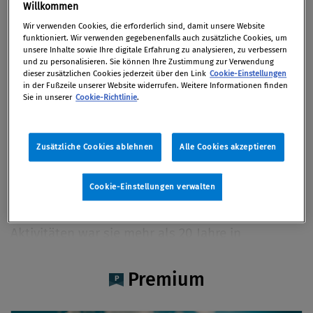
Dr. Barbara Neiger MBA
Willkommen
Wir verwenden Cookies, die erforderlich sind, damit unsere Website
funktioniert. Wir verwenden gegebenenfalls auch zusätzliche Cookies, um
unsere Inhalte sowie Ihre digitale Erfahrung zu analysieren, zu verbessern
und zu personalisieren. Sie können Ihre Zustimmung zur Verwendung
dieser zusätzlichen Cookies jederzeit über den Link
Cookie-Einstellungen
Artikel auf Xing teilen
Artikel auf linkedIn teilen
Artikel auf Facebook teilen
Artikellink kopieren
Artikel per Mail teilen
in der Fußzeile unserer Website widerrufen. Weitere Informationen finden
Vita
Sie in unserer
Cookie-Richtlinie
.
Dr. Barbara Neiger, MA, MBA berät als
Zusätzliche Cookies ablehnen
Alle Cookies akzeptieren
selbständige Konsulentin Organisationen über
die Entwicklung, Implementierung und Wartung
Cookie-Einstellungen verwalten
von Compliance-/Anti-Korruptions-
Management-Systemen. Vor ihrer derzeitigen
Aktivitäten war sie mehr als 20 Jahre in
Vorstandspositionen im Bankenbereich in der
CEE-Region tätig. Als Mitglied der
Premium
österreichischen Delegation der IACA nahm die
Autorin auch an der sechsten Konferenz der