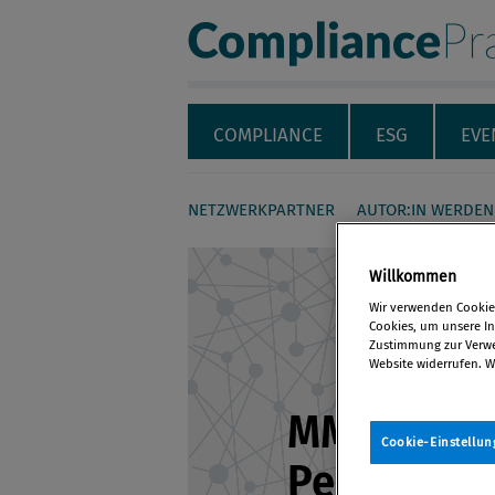
Compliance Pra
Servicenavigation
Navigation
COMPLIANCE
ESG
EVE
NETZWERKPARTNER
AUTOR:IN WERDEN
Seiteninhalt
Willkommen
Wir verwenden Cookies
Cookies, um unsere Inh
Zustimmung zur Verwen
Website widerrufen. W
MMag. Dr. 
Cookie-Einstellun
Peritz-Klar