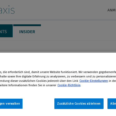
xis
ANM
NTS
INSIDER
, die erforderlich sind, damit unsere Website funktioniert. Wir verwenden gegebenenfal
alte sowie Ihre digitale Erfahrung zu analysieren, zu verbessern und zu personalisiere
dung dieser zusätzlichen Cookies jederzeit über den Link
Cookie-Einstellungen
in de
eitere Informationen finden Sie in unserer
Cookie-Richtlinie
.
Michaela
gen verwalten
Zusätzliche Cookies ablehnen
All