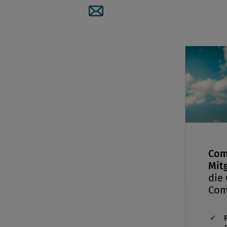
Artikel per Mail teilen
Com
Mitg
die
Com