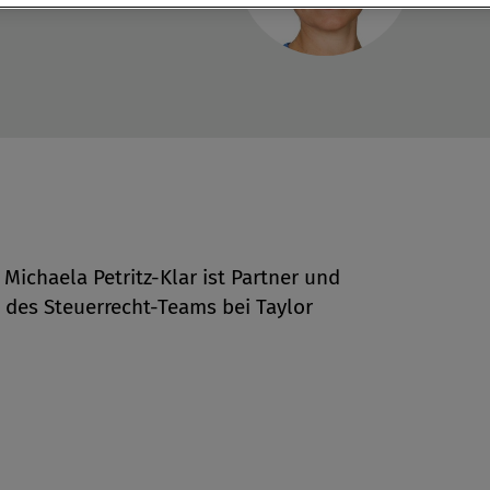
 Michaela Petritz-Klar ist Partner und
des ­Steuerrecht-Teams bei Taylor
en
len