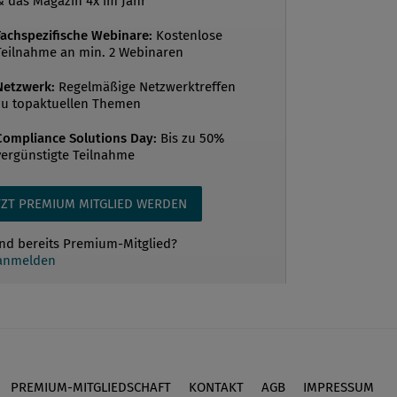
& das Magazin 4x im Jahr
Fachspezifische Webinare:
Kostenlose
Teilnahme an min. 2 Webinaren
Netzwerk:
Regelmäßige Netzwerktreffen
zu topaktuellen Themen
Compliance Solutions Day:
Bis zu 50%
vergünstigte Teilnahme
TZT PREMIUM MITGLIED WERDEN
ind bereits Premium-Mitglied?
 anmelden
PREMIUM-MITGLIEDSCHAFT
KONTAKT
AGB
IMPRESSUM