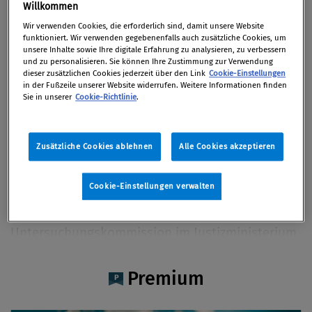
Mag. Martin Kreutner MSc
Willkommen
Wir verwenden Cookies, die erforderlich sind, damit unsere Website
Dean Emeritus bei IACA - International Anti-
funktioniert. Wir verwenden gegebenenfalls auch zusätzliche Cookies, um
Corruption Academy
unsere Inhalte sowie Ihre digitale Erfahrung zu analysieren, zu verbessern
und zu personalisieren. Sie können Ihre Zustimmung zur Verwendung
dieser zusätzlichen Cookies jederzeit über den Link
Cookie-Einstellungen
in der Fußzeile unserer Website widerrufen. Weitere Informationen finden
Sie in unserer
Cookie-Richtlinie
.
Artikel auf Xing teilen
Artikel auf linkedIn teilen
Artikel auf Facebook teilen
Artikellink kopieren
Artikel per Mail teilen
Vita
Zusätzliche Cookies ablehnen
Alle Cookies akzeptieren
Mag. Martin Kreutner, MSc ist Jurist und
Cookie-Einstellungen verwalten
Sozialwissenschaftler, erster Dekan (em) der
IACA und Vorsitzender der unabhängigen
Untersuchungskommission im Justizministerium
(2023/24). Kreutner leitete zehn Jahre lang die
österr Anti-Korruptionsbehörde. Er ist Experte
Premium
und Berater, ua für die UN, den Europarat, die EU,
OSCE sowie die Weltbank.