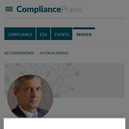
Compliance Praxis
Servicenavigation
Navigation
COMPLIANCE
ESG
EVENTS
INSIDER
NETZWERKPARTNER
AUTOR:IN WERDEN
Seiteninhalt