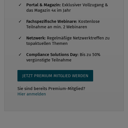
Propheten. Was wir aber mit Sicherheit voraussagen
Portal & Magazin:
Exklusiver Vollzugang &
können, ist die Tatsache, dass die Antwort auf die
das Magazin 4x im Jahr
Pandemie ein Bonanza für Kleptokraten sein wird –
Fachspezifische Webinare:
Kostenlose
eine Gel...
Teilnahme an min. 2 Webinaren
Netzwerk:
Regelmäßige Netzwerktreffen zu
topaktuellen Themen
Compliance Solutions Day:
Bis zu 50%
vergünstigte Teilnahme
JETZT PREMIUM MITGLIED WERDEN
Sie sind bereits Premium-Mitglied?
Hier anmelden