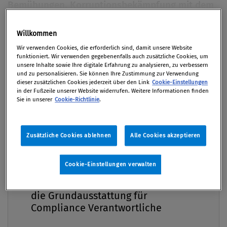
Bemühungen, Korruptionsbekämpfung mit dem
Schutz der Menschenrechte zu verknüpfen. Denn
beide Themen gehören untrennbar zusammen.
Willkommen
Premium
Wir verwenden Cookies, die erforderlich sind, damit unsere Website
Von
Mag. Martin Kreutner MSc
funktioniert. Wir verwenden gegebenenfalls auch zusätzliche Cookies, um
unsere Inhalte sowie Ihre digitale Erfahrung zu analysieren, zu verbessern
03. September 2020 / Erschienen in Compliance
und zu personalisieren. Sie können Ihre Zustimmung zur Verwendung
Praxis 3/2020, S. 36
dieser zusätzlichen Cookies jederzeit über den Link
Cookie-Einstellungen
in der Fußzeile unserer Website widerrufen. Weitere Informationen finden
Sie in unserer
Cookie-Richtlinie
.
Der angesehene südafrikanische Richter Richard
Zusätzliche Cookies ablehnen
Alle Cookies akzeptieren
Goldstone, erster Chefankläger des Internationalen
Straftribunals für das frühere Jugoslawien (ICTY)1
Cookie-Einstellungen verwalten
Compliance Praxis Premium
und alsdann desjenigen für Ruanda (ICTR)2 hat es
Mitgliedschaft -
Mitte April des heurigen Jahres so formuliert: „Es
die Grundausstattung für
gibt wenig gesicherte Erkenntnisse über das
Compliance Verantwortliche
Coronavirus, und wir sind Richter und keine