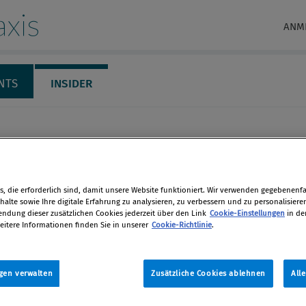
xis
ANM
NTS
INSIDER
, die erforderlich sind, damit unsere Website funktioniert. Wir verwenden gegebenenfal
alte sowie Ihre digitale Erfahrung zu analysieren, zu verbessern und zu personalisiere
dung dieser zusätzlichen Cookies jederzeit über den Link
Cookie-Einstellungen
in de
eitere Informationen finden Sie in unserer
Cookie-Richtlinie
.
osef
gen verwalten
Zusätzliche Cookies ablehnen
All