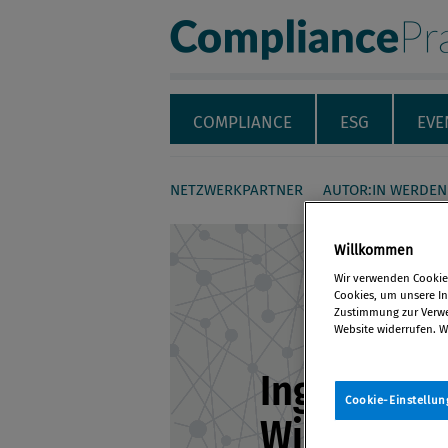
Compliance Pra
Servicenavigation
Navigation
COMPLIANCE
ESG
EVE
NETZWERKPARTNER
AUTOR:IN WERDEN
Seiteninhalt
Willkommen
Wir verwenden Cookies
Cookies, um unsere Inh
Zustimmung zur Verwen
Website widerrufen. W
Ing. Mag. J
Cookie-Einstellun
Wieser