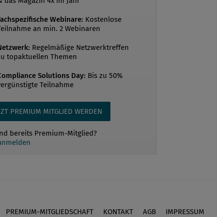
& das Magazin 4x im Jahr
Fachspezifische Webinare:
Kostenlose
Teilnahme an min. 2 Webinaren
Netzwerk:
Regelmäßige Netzwerktreffen
zu topaktuellen Themen
Compliance Solutions Day:
Bis zu 50%
vergünstigte Teilnahme
TZT PREMIUM MITGLIED WERDEN
ind bereits Premium-Mitglied?
 anmelden
PREMIUM-MITGLIEDSCHAFT
KONTAKT
AGB
IMPRESSUM