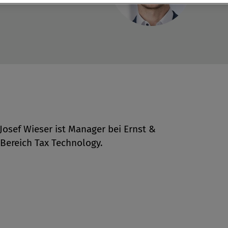
 Josef Wieser ist Manager bei Ernst &
Bereich Tax Technology.
en
len