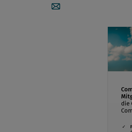
Artikel per Mail teilen
Com
Mitg
die
Com