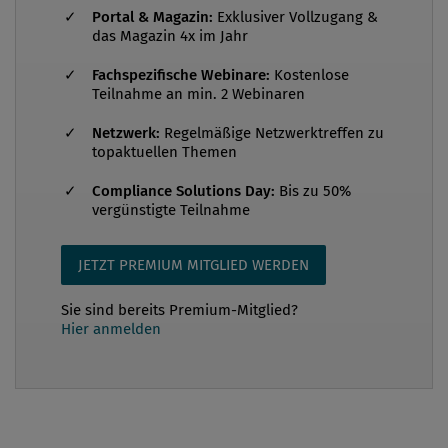
überarbeitet/geändert, in eine andere Form
Portal & Magazin:
Exklusiver Vollzugang &
das Magazin 4x im Jahr
umgewandelt oder zurückgezogen werden soll. Die
Umfrage zur Überarbeitung der ISO 19600:2014 fand
Fachspezifische Webinare:
Kostenlose
Teilnahme an min. 2 Webinaren
im Frühjahr 2018 statt, die ...
Netzwerk:
Regelmäßige Netzwerktreffen zu
topaktuellen Themen
Compliance Solutions Day:
Bis zu 50%
vergünstigte Teilnahme
JETZT PREMIUM MITGLIED WERDEN
Sie sind bereits Premium-Mitglied?
Hier anmelden