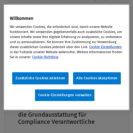
ISO 37301 neu publiziert werden und
Anforderungen für die Entwicklung, Umsetzung
Willkommen
Premium
sowie den Betrieb eines CMS beinhalten.
Wir verwenden Cookies, die erforderlich sind, damit unsere Website
funktioniert. Wir verwenden gegebenenfalls auch zusätzliche Cookies, um
Von
Dr. Barbara Neiger MBA
unsere Inhalte sowie Ihre digitale Erfahrung zu analysieren, zu verbessern
und zu personalisieren. Sie können Ihre Zustimmung zur Verwendung
31. August 2020 / Erschienen in Compliance Praxis
dieser zusätzlichen Cookies jederzeit über den Link
Cookie-Einstellungen
3/2020, S. 14
in der Fußzeile unserer Website widerrufen. Weitere Informationen finden
Sie in unserer
Cookie-Richtlinie
.
Zusätzliche Cookies ablehnen
Alle Cookies akzeptieren
Die ISO 19600 Compliance-Management-Systeme –
Leitlinien wurde im Dezember 2014 veröffentlicht.
Cookie-Einstellungen verwalten
Jede internationale Norm, die von ISO veröffentlicht
Compliance Praxis Premium
wird, unterliegt einer systematischen Überprüfung,
Mitgliedschaft -
die alle fünf Jahre durchzuführen ist. Durch eine
die Grundausstattung für
Compliance Verantwortliche
Umfrage unter allen ISO-Mitgliedern wird
festgestellt, ob die Norm bestätigt,