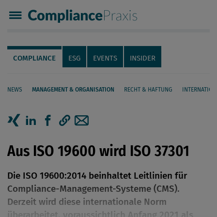
Compliance Praxis
Servicenavigation
Navigation
COMPLIANCE
ESG
EVENTS
INSIDER
NEWS
MANAGEMENT & ORGANISATION
RECHT & HAFTUNG
INTERNATION
Seiteninhalt
Artikel auf Xing teilen
Artikel auf linkedIn teilen
Artikel auf Facebook teilen
Artikellink kopieren
Artikel per Mail teilen
Aus ISO 19600 wird ISO 37301
Die ISO 19600:2014 beinhaltet Leitlinien für
Compliance-Management-Systeme (CMS).
Derzeit wird diese internationale Norm
überarbeitet, voraussichtlich Anfang 2021 als