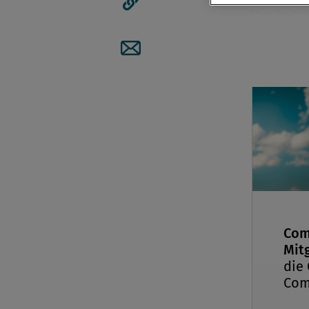
Von
Redak
Artikellink kopieren
15. Oktob
Artikel per Mail teilen
Vortragsf
Monitorin
permanent 
Bisnode w
Com
Mitg
die
Com