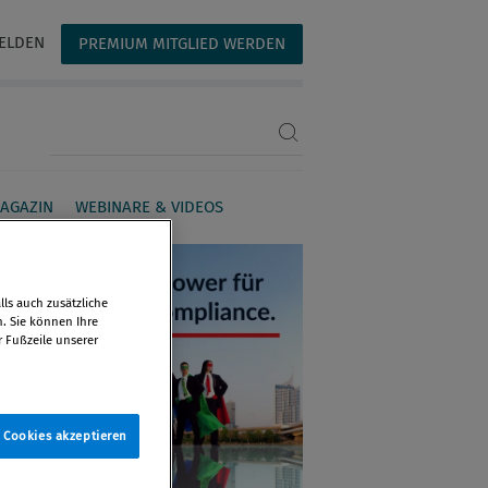
ELDEN
PREMIUM MITGLIED WERDEN
Suchbegriff eingeben
AGAZIN
WEBINARE & VIDEOS
ls auch zusätzliche
n. Sie können Ihre
r Fußzeile unserer
e Cookies akzeptieren