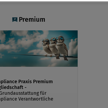
tion
er 2020
Premium
olien: Bisnode_Weltweites UBO
g: Geschäftspartner & deren Owner
im Blick (Download) Aussteller:
ww.bisnode.de
pliance Praxis Premium
liedschaft -
 Grundausstattung für
pliance Verantwortliche