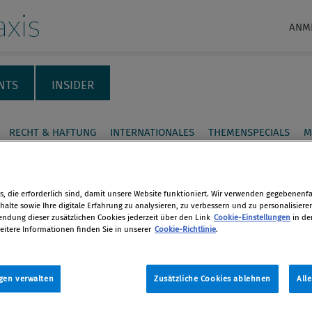
xis
ANM
NTS
INSIDER
RECHT & HAFTUNG
INTERNATIONALES
THEMENSPECIALS
M
ites UBO Monitoring:
ftspartner & deren
, die erforderlich sind, damit unsere Website funktioniert. Wir verwenden gegebenenfal
alte sowie Ihre digitale Erfahrung zu analysieren, zu verbessern und zu personalisiere
 permanent im Blick
dung dieser zusätzlichen Cookies jederzeit über den Link
Cookie-Einstellungen
in de
eitere Informationen finden Sie in unserer
Cookie-Richtlinie
.
en
 Christian Kellner von Bisnode über
nuierliche Monitoring von
gen verwalten
Zusätzliche Cookies ablehnen
All
len
partnern und ihren Eigentümern.