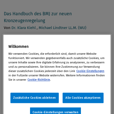
Das Handbuch des BMJ zur neuen
Kronzeugenregelung
Von
Dr. Klara Kiehl
,
Michael Lindtner LL.M. (WU)
Deutsche Entscheidung: Trügerischer Schutz für
Willkommen
Whistleblower
Wir verwenden Cookies, die erforderlich sind, damit unsere Website
funktioniert. Wir verwenden gegebenenfalls auch zusätzliche Cookies, um
Von
Mag. Martin Eckel LL.M.
,
Mag. David Konrath LL.M.
unsere Inhalte sowie Ihre digitale Erfahrung zu analysieren, zu verbessern
und zu personalisieren. Sie können Ihre Zustimmung zur Verwendung
dieser zusätzlichen Cookies jederzeit über den Link
Cookie-Einstellungen
Quergelesen 1/2017
in der Fußzeile unserer Website widerrufen. Weitere Informationen finden
Sie in unserer
Cookie-Richtlinie
.
Von
Mag. Rudolf Schwab
,
Dr. Johannes Barbist
Zusätzliche Cookies ablehnen
Alle Cookies akzeptieren
Kick-Off der Arbeitsgruppe Datenschutz des ÖCOV
Von Elias Hamidane
Cookie-Einstellungen verwalten