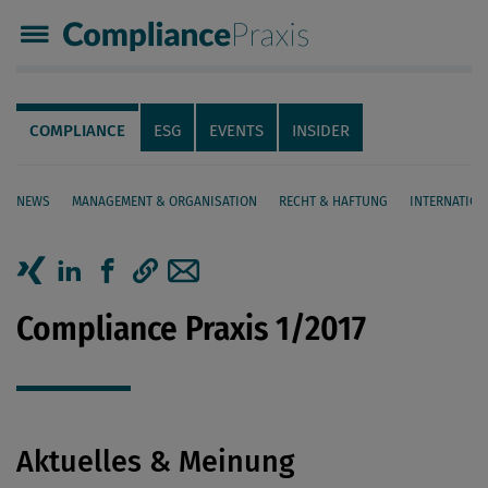
Compliance Praxis
Servicenavigation
Navigation
COMPLIANCE
ESG
EVENTS
INSIDER
NEWS
MANAGEMENT & ORGANISATION
RECHT & HAFTUNG
INTERNATION
Seiteninhalt
Artikel auf Xing teilen
Artikel auf linkedIn teilen
Artikel auf Facebook teilen
Artikellink kopieren
Artikel per Mail teilen
Compliance Praxis 1/2017
Aktuelles & Meinung