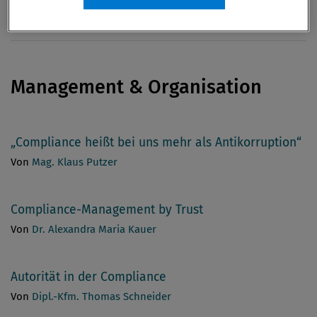
Management & Organisation
„Compliance heißt bei uns mehr als Antikorruption“
Von
Mag. Klaus Putzer
Compliance-Management by Trust
Von
Dr. Alexandra Maria Kauer
Autorität in der Compliance
Von
Dipl.-Kfm. Thomas Schneider