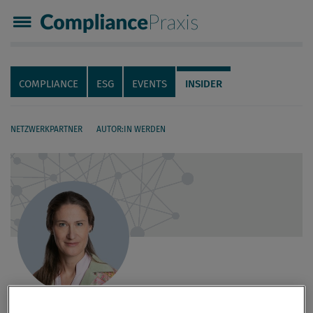
Compliance Praxis
Servicenavigation
Navigation
COMPLIANCE
ESG
EVENTS
INSIDER
NETZWERKPARTNER
AUTOR:IN WERDEN
Seiteninhalt