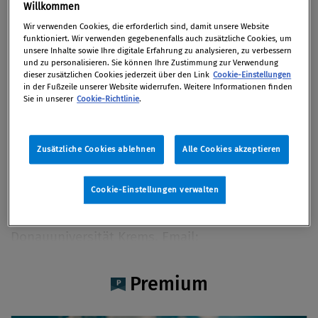
Dr. Klara Kiehl
Willkommen
Wir verwenden Cookies, die erforderlich sind, damit unsere Website
funktioniert. Wir verwenden gegebenenfalls auch zusätzliche Cookies, um
unsere Inhalte sowie Ihre digitale Erfahrung zu analysieren, zu verbessern
und zu personalisieren. Sie können Ihre Zustimmung zur Verwendung
dieser zusätzlichen Cookies jederzeit über den Link
Cookie-Einstellungen
Artikel auf Xing teilen
Artikel auf linkedIn teilen
Artikel auf Facebook teilen
Artikellink kopieren
Artikel per Mail teilen
in der Fußzeile unserer Website widerrufen. Weitere Informationen finden
Vita
Sie in unserer
Cookie-Richtlinie
.
Dr. Klara Kiehl ist Rechtsanwältin bei Schönherr
Zusätzliche Cookies ablehnen
Alle Cookies akzeptieren
Rechtsanwälte GmbH und auf Strafrecht,
Compliance und Prozessführung spezialisiert. Sie
Cookie-Einstellungen verwalten
ist Autorin zahlreicher einschlägiger
Fachpublikationen und lehrt an der
Donauuniversität Krems. Email:
k.kiehl@schoenherr.eu
Premium