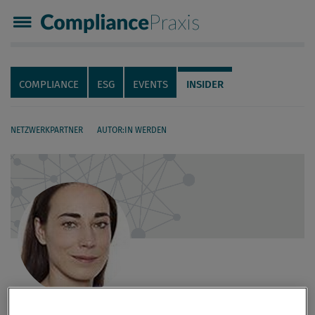
Compliance Praxis
Servicenavigation
Navigation
COMPLIANCE
ESG
EVENTS
INSIDER
NETZWERKPARTNER
AUTOR:IN WERDEN
Seiteninhalt