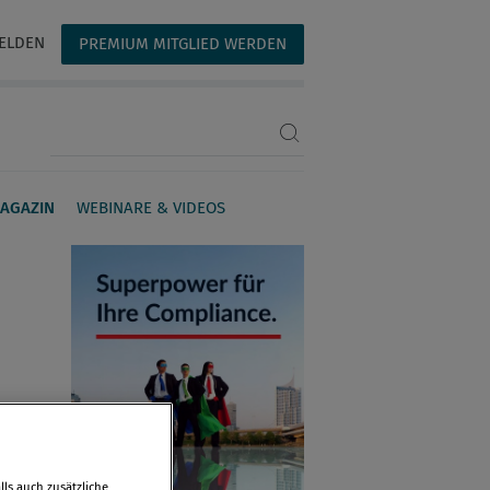
ELDEN
PREMIUM MITGLIED WERDEN
Suchbegriff eingeben
AGAZIN
WEBINARE & VIDEOS
ls auch zusätzliche