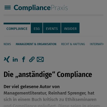
Compliance Praxis
Servicenavigation
Navigation
COMPLIANCE
ESG
EVENTS
INSIDER
NEWS
MANAGEMENT & ORGANISATION
RECHT & HAFTUNG
INTERNATION
Seiteninhalt
Artikel auf Xing teilen
Artikel auf linkedIn teilen
Artikel auf Facebook teilen
Artikellink kopieren
Artikel per Mail teilen
Die „anständige“ Compliance
Der viel gelesene Autor von
Managementliteratur, Reinhard Sprenger, hat
sich in einem Buch kritisch zu Ethikseminaren
und Compliance geäußert. Diese seien in einem