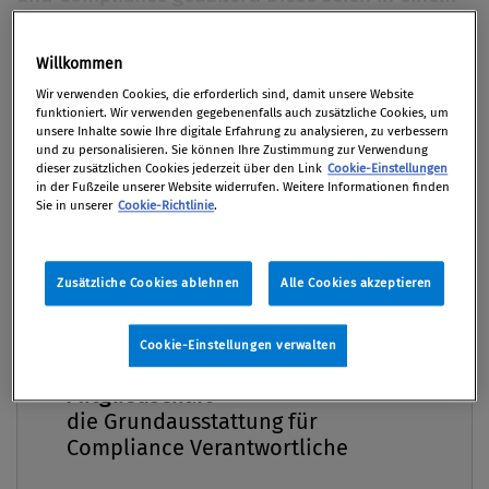
„anständigen“ Unternehmen fehl am Platz, da
sie die Mitarbeiter nur gängeln würden. Eine
Willkommen
Premium
Erwiderung aus Sicht eines Compliance-
Wir verwenden Cookies, die erforderlich sind, damit unsere Website
Verantwortlichen.
funktioniert. Wir verwenden gegebenenfalls auch zusätzliche Cookies, um
unsere Inhalte sowie Ihre digitale Erfahrung zu analysieren, zu verbessern
und zu personalisieren. Sie können Ihre Zustimmung zur Verwendung
Von
Dipl.-Kfm. Thomas Schneider
dieser zusätzlichen Cookies jederzeit über den Link
Cookie-Einstellungen
in der Fußzeile unserer Website widerrufen. Weitere Informationen finden
04. Juni 2017 / Erschienen in Compliance Praxis
Sie in unserer
Cookie-Richtlinie
.
2/2017, S. 18
Zusätzliche Cookies ablehnen
Alle Cookies akzeptieren
Unanständige Compliance? Der Managementautor
Cookie-Einstellungen verwalten
Reinhard Sprenger entwickelt in seinem Buch „Das
Compliance Praxis Premium
Anständige Unternehmen“ Kriterien, was richtige
Mitgliedschaft -
Führung ausmacht. Zu Beginn zitiert Sprenger den
die Grundausstattung für
Compliance Verantwortliche
Theologen Dietrich Bonhoeffer: „Wenn wir nicht den
Mut haben, wieder ein echtes Gefühl für