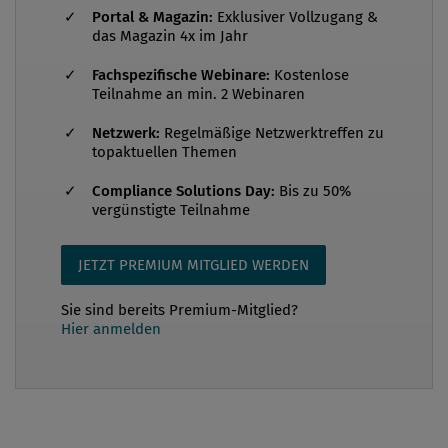
menschliche Distanzen aufzurichten und darum
Portal & Magazin:
Exklusiver Vollzugang &
das Magazin 4x im Jahr
persönlich zu kämpfen, dann kommen wir in einer
Anarchie menschlicher Werte um.“1 Bei seinem
Fachspezifische Webinare:
Kostenlose
Teilnahme an min. 2 Webinaren
dritten Prinzip des anständigen Unternehmens
„Versuche nicht Menschen zu verb...
Netzwerk:
Regelmäßige Netzwerktreffen zu
topaktuellen Themen
Compliance Solutions Day:
Bis zu 50%
vergünstigte Teilnahme
JETZT PREMIUM MITGLIED WERDEN
Sie sind bereits Premium-Mitglied?
Hier anmelden