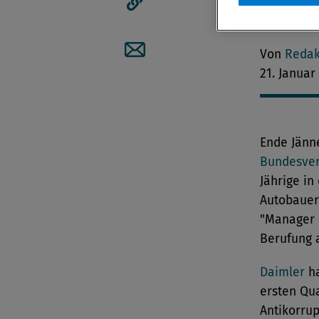
Vorstands
übernehm
Artikellink kopieren
Von
Redak
Artikel per Mail teilen
21. Januar
Ende Jänne
Bundesver
Jährige in
Autobauer
"Manager 
Berufung 
Daimler
ha
ersten Qu
Antikorru