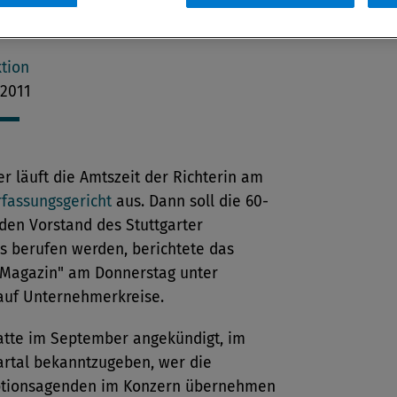
ressort „Compliance und Integrität“
en.
tion
 2011
r läuft die Amtszeit der Richterin am
fassungsgericht
aus. Dann soll die 60-
 den Vorstand des Stuttgarter
s berufen werden, berichtete das
Magazin" am Donnerstag unter
auf Unternehmerkreise.
tte im September angekündigt, im
artal bekanntzugeben, wer die
ptionsagenden im Konzern übernehmen