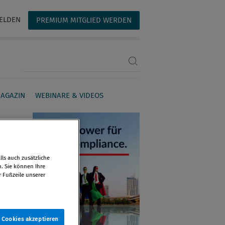
ELDEN
PREMIUM MITGLIED WERDEN
Suchbegriff eingeben
AGAZIN
WEBINARE & VIDEOS
ls auch zusätzliche
n. Sie können Ihre
r Fußzeile unserer
e Cookies akzeptieren