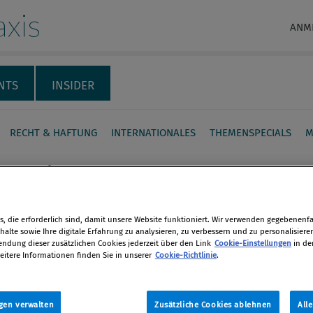
xis
ANM
NTS
INSIDER
RECHT & HAFTUNG
INTERNATIONALES
THEMENSPECIALS
M
rruption:
sungsrichterin wird
er-Vorstand
, die erforderlich sind, damit unsere Website funktioniert. Wir verwenden gegebenenfal
alte sowie Ihre digitale Erfahrung zu analysieren, zu verbessern und zu personalisiere
en
dung dieser zusätzlichen Cookies jederzeit über den Link
Cookie-Einstellungen
in de
seberichten soll die
eitere Informationen finden Sie in unserer
Cookie-Richtlinie
.
gsrichterin Christine Hohmann-
len
 bei Daimler das neu geschaffene
gen verwalten
Zusätzliche Cookies ablehnen
All