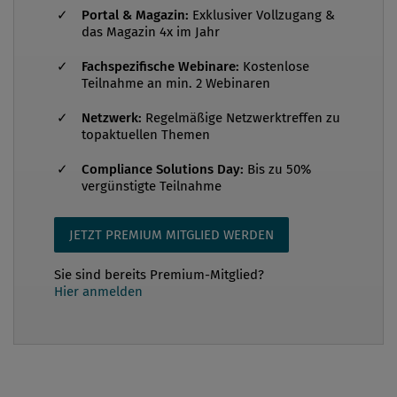
Portal & Magazin:
Exklusiver Vollzugang &
Am 1. Jänner 2017 trat in Österreich das neue Lohn-
das Magazin 4x im Jahr
und Sozialdumping-Bekämpfungsgesetz (LSD-BG) in
Fachspezifische Webinare:
Kostenlose
Kraft. Die vormals verstreuten – und vor allem im
Teilnahme an min. 2 Webinaren
Arbeitsvertragsrechts-Anpassungsgesetz (AVRAG)
Netzwerk:
Regelmäßige Netzwerktreffen zu
und im Arbeitskräfteüberlassungsgesetz (AÜG)
topaktuellen Themen
enthaltenen – Bestimmungen finden sich nun
Compliance Solutions Day:
Bis zu 50%
erstmals in einem eigenen formal einheitlichen
vergünstigte Teilnahme
Gesetz. Doch die neue Übersichtlichkeit geht mit
einigen Verschärfungen im Bereich der Lohn- und
JETZT PREMIUM MITGLIED WERDEN
Sozialdumpingbekämpfung einher. Auch für
inländische Unternehmen, di...
Sie sind bereits Premium-Mitglied?
Hier anmelden