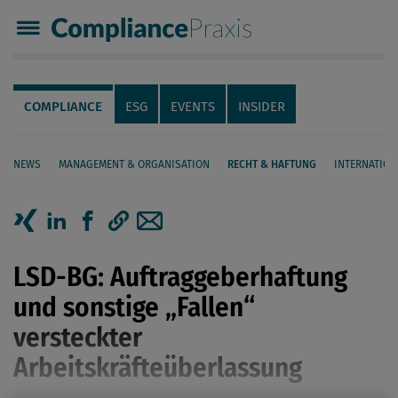
Compliance Praxis
Servicenavigation
Navigation
COMPLIANCE
ESG
EVENTS
INSIDER
NEWS
MANAGEMENT & ORGANISATION
RECHT & HAFTUNG
INTERNATION
Seiteninhalt
Artikel auf Xing teilen
Artikel auf linkedIn teilen
Artikel auf Facebook teilen
Artikellink kopieren
Artikel per Mail teilen
LSD-BG: Auftraggeberhaftung
und sonstige „Fallen“
versteckter
Arbeitskräfteüberlassung