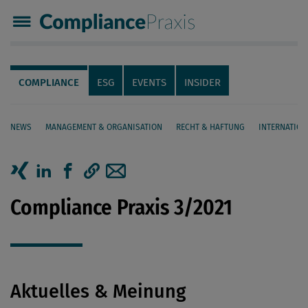
Compliance Praxis
Servicenavigation
Navigation
COMPLIANCE
ESG
EVENTS
INSIDER
NEWS
MANAGEMENT & ORGANISATION
RECHT & HAFTUNG
INTERNATION
Seiteninhalt
Artikel auf Xing teilen
Artikel auf linkedIn teilen
Artikel auf Facebook teilen
Artikellink kopieren
Artikel per Mail teilen
Compliance Praxis 3/2021
Aktuelles & Meinung