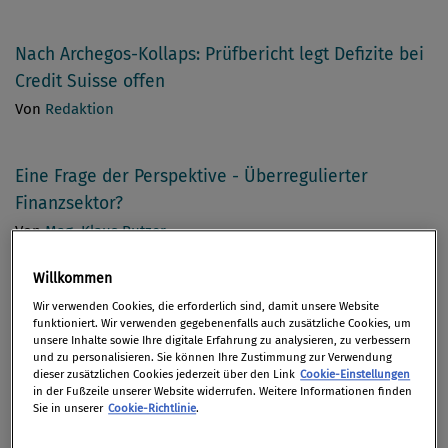
Nach Archegos-Kollaps: Prüfbericht legt ­Defizite bei
Credit Suisse offen
Von
Redaktion
Eine Frage der Perspektive - Überregulierter
Finanzsektor?
Von
Mag. Klaus Putzer
Willkommen
„A Summer Special“: Drittes Arbeitstreffen von
Wir verwenden Cookies, die erforderlich sind, damit unsere Website
ÖCOV und BCM
funktioniert. Wir verwenden gegebenenfalls auch zusätzliche Cookies, um
unsere Inhalte sowie Ihre digitale Erfahrung zu analysieren, zu verbessern
Von
Mag. Andrea Pilecky LL.B.
,
Mag. Roman Sartor M.B.L
und zu personalisieren. Sie können Ihre Zustimmung zur Verwendung
dieser zusätzlichen Cookies jederzeit über den Link
Cookie-Einstellungen
in der Fußzeile unserer Website widerrufen. Weitere Informationen finden
Sie in unserer
Cookie-Richtlinie
.
Kolumne 3/21: „Denken Sie jetzt bitte nicht an rosa
Elefanten …“