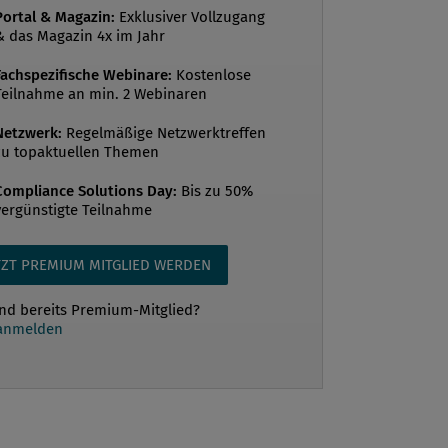
Portal & Magazin:
Exklusiver Vollzugang
lgedessen für CS ein Milliardenverlust
& das Magazin 4x im Jahr
 Im Rahmen der Überprüfung wurden
Fachspezifische Webinare:
Kostenlose
hr als 80 Interviews mit gegenwärtigen
Teilnahme an min. 2 Webinaren
igen Mi...
Netzwerk:
Regelmäßige Netzwerktreffen
zu topaktuellen Themen
Compliance Solutions Day:
Bis zu 50%
vergünstigte Teilnahme
TZT PREMIUM MITGLIED WERDEN
ind bereits Premium-Mitglied?
 anmelden