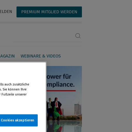
ELDEN
PREMIUM MITGLIED WERDEN
Suchbegriff eingeben
AGAZIN
WEBINARE & VIDEOS
ls auch zusätzliche
n. Sie können Ihre
r Fußzeile unserer
e Cookies akzeptieren