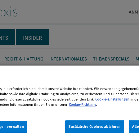
xis
ANM
NTS
INSIDER
RECHT & HAFTUNG
INTERNATIONALES
THEMENSPECIALS
M
rchegos-Kollaps:
icht legt ­Defizite bei
, die erforderlich sind, damit unsere Website funktioniert. Wir verwenden gegebenenfal
alte sowie Ihre digitale Erfahrung zu analysieren, zu verbessern und zu personalisiere
 Suisse offen
dung dieser zusätzlichen Cookies jederzeit über den Link
Cookie-Einstellungen
in de
eitere Informationen finden Sie in unserer
Cookie-Richtlinie
.
en
m Verlust von über 4 Mrd. Euro im
 mit dem US-Hedge-Fonds Archegos
gen verwalten
Zusätzliche Cookies ablehnen
All
len
anagement im Frühjahr dieses Jahres