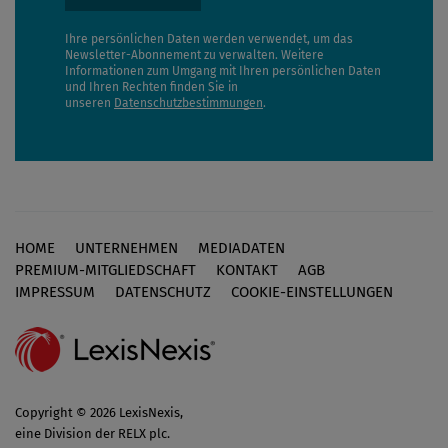
Ihre persönlichen Daten werden verwendet, um das
Newsletter-Abonnement zu verwalten. Weitere
Informationen zum Umgang mit Ihren persönlichen Daten
und Ihren Rechten finden Sie in
unseren
Datenschutzbestimmungen
.
HOME
UNTERNEHMEN
MEDIADATEN
Footer
PREMIUM-MITGLIEDSCHAFT
KONTAKT
AGB
IMPRESSUM
DATENSCHUTZ
COOKIE-EINSTELLUNGEN
Copyright © 2026 LexisNexis,
eine Division der RELX plc.