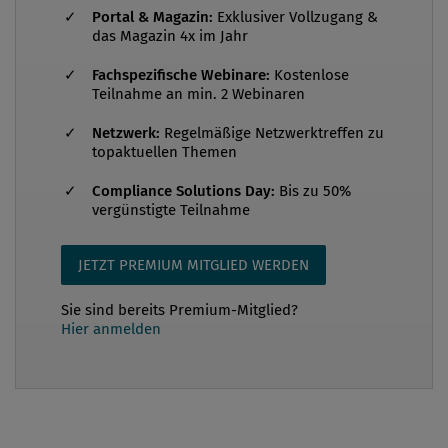
Portal & Magazin:
Exklusiver Vollzugang &
Mai 20211 nun veröffentlicht und ist ab dem 9.
das Magazin 4x im Jahr
September 2021 in Kraft. Die Wirtschaft und die
Fachspezifische Webinare:
Kostenlose
Mitgliedstaaten haben ab dem Zeitpunkt der
Teilnahme an min. 2 Webinaren
Veröffentlichung 90 Tage Zeit, sich darauf
einzustellen, bis 8. September 2021 g...
Netzwerk:
Regelmäßige Netzwerktreffen zu
topaktuellen Themen
Compliance Solutions Day:
Bis zu 50%
vergünstigte Teilnahme
JETZT PREMIUM MITGLIED WERDEN
Sie sind bereits Premium-Mitglied?
Hier anmelden