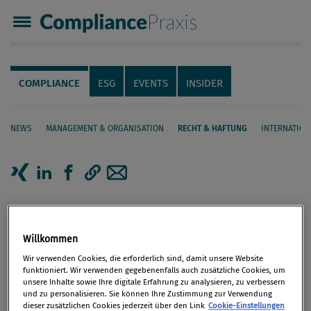
Compliance Praxis
Servicenavigation
Navigation
COMPLIANCE
ESG
EVENTS
INSIDER
NEWS
MANAGEMENT & ORGANISATION
RECHT & HAFTUNG
INTERNATION
Seiteninhalt
Artikel auf Xing teilen
Artikel auf linkedIn teilen
Artikel auf Facebook teilen
Artikellink kopieren
Artikel per Mail teilen
Dual-Use-Verordnung 2021: Was
ist neu?
Willkommen
Wir verwenden Cookies, die erforderlich sind, damit unsere Website
funktioniert. Wir verwenden gegebenenfalls auch zusätzliche Cookies, um
Mit 9. September 2021 tritt die neue Dual-Use-
unsere Inhalte sowie Ihre digitale Erfahrung zu analysieren, zu verbessern
Verordnung (DUV 2021) in Kraft. Betroffene
und zu personalisieren. Sie können Ihre Zustimmung zur Verwendung
dieser zusätzlichen Cookies jederzeit über den Link
Cookie-Einstellungen