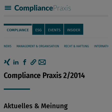
Compliance Praxis
Servicenavigation
Navigation
COMPLIANCE
ESG
EVENTS
INSIDER
NEWS
MANAGEMENT & ORGANISATION
RECHT & HAFTUNG
INTERNATION
Seiteninhalt
Artikel auf Xing teilen
Artikel auf linkedIn teilen
Artikel auf Facebook teilen
Artikellink kopieren
Artikel per Mail teilen
Compliance Praxis 2/2014
Aktuelles & Meinung