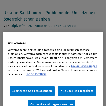
Ukraine-Sanktionen – Probleme der Umsetzung in
österreichischen Banken
Von
Dipl.-Kfm. Dr. Thorsten Güldner-Bervoets
Tipps zur effektiven Korruptionsprävention
Willkommen
Von
Redaktion
Wir verwenden Cookies, die erforderlich sind, damit unsere Website
funktioniert. Wir verwenden gegebenenfalls auch zusätzliche Cookies, um
unsere Inhalte sowie Ihre digitale Erfahrung zu analysieren, zu verbessern
und zu personalisieren. Sie können Ihre Zustimmung zur Verwendung
Aktuelle OGH-Entscheidung zu Zusammenschlüssen
dieser zusätzlichen Cookies jederzeit über den Link
Cookie-Einstellungen
und Kartellen
in der Fußzeile unserer Website widerrufen. Weitere Informationen finden
Sie in unserer
Cookie-Richtlinie
.
Von
Mag. Marc Lager LL.M.
Zusätzliche Cookies ablehnen
Alle Cookies akzeptieren
ÖCOV – „Das Herzstück sind unsere Arbeitsgruppen“
Von
Sabine Winkler MA
Cookie-Einstellungen verwalten