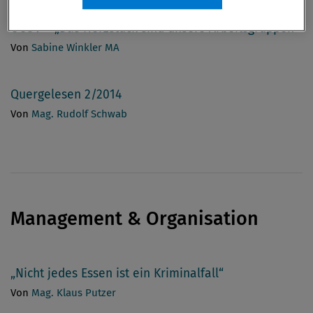
ÖCOV – „Das Herzstück sind unsere Arbeitsgruppen“
Von
Sabine Winkler MA
Quergelesen 2/2014
Von
Mag. Rudolf Schwab
Management & Organisation
„Nicht jedes Essen ist ein Kriminalfall“
Von
Mag. Klaus Putzer