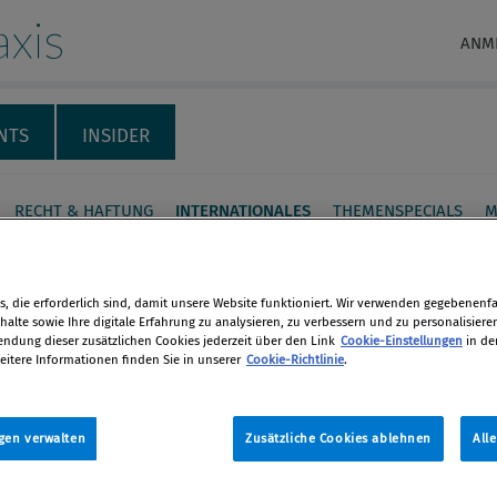
xis
ANM
NTS
INSIDER
RECHT & HAFTUNG
INTERNATIONALES
THEMENSPECIALS
M
sachen wir Geldwäsche?
, die erforderlich sind, damit unsere Website funktioniert. Wir verwenden gegebenenfal
alte sowie Ihre digitale Erfahrung zu analysieren, zu verbessern und zu personalisiere
nd Institutionen erlassen immer neue
dung dieser zusätzlichen Cookies jederzeit über den Link
Cookie-Einstellungen
in de
eitere Informationen finden Sie in unserer
Cookie-Richtlinie
.
en im Kampf gegen Geldwäsche. Kaum
en
agt nach den wahren Gründen für das
. Woher kommt eigentlich all das
gen verwalten
Zusätzliche Cookies ablehnen
All
e Geld? Der Autor des Artikels ist
len
, dass mit überbordenden