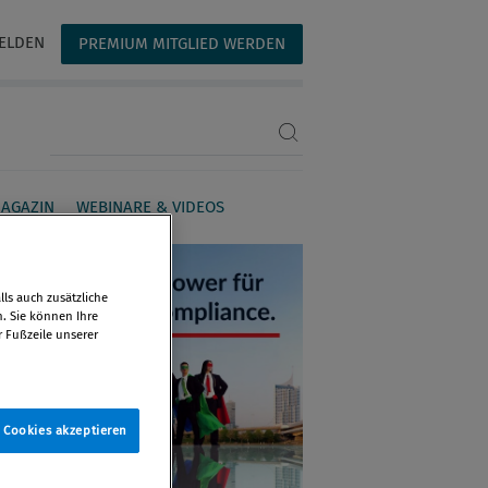
ELDEN
PREMIUM MITGLIED WERDEN
Suchbegriff eingeben
AGAZIN
WEBINARE & VIDEOS
ls auch zusätzliche
n. Sie können Ihre
r Fußzeile unserer
e Cookies akzeptieren