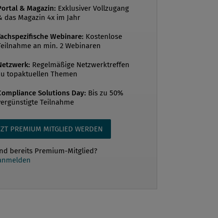
ührer der ICC Austria hatte ich
Portal & Magazin:
Exklusiver Vollzugang
t, mit einigen Präsidenten der
& das Magazin 4x im Jahr
 Action Task Force“ (FATF), die globale
Fachspezifische Webinare:
Kostenlose
gen Geldwäsche erlässt, zu sprechen.
Teilnahme an min. 2 Webinaren
ch den Funktionären jeweils dazu
Netzwerk:
Regelmäßige Netzwerktreffen
hatte, dass di...
zu topaktuellen Themen
Compliance Solutions Day:
Bis zu 50%
vergünstigte Teilnahme
TZT PREMIUM MITGLIED WERDEN
ind bereits Premium-Mitglied?
 anmelden