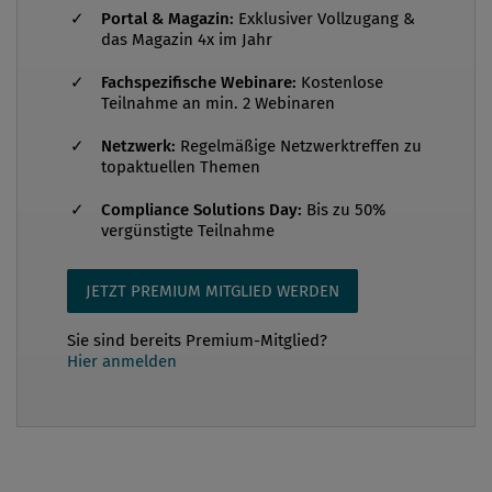
von André-M. Szesny und Thorsten Kuthe
Portal & Magazin:
Exklusiver Vollzugang &
das Magazin 4x im Jahr
gemeinsam mit 34 weiteren
Kapitalmarktrechtsexperten verfasst und schließt
Fachspezifische Webinare:
Kostenlose
Teilnahme an min. 2 Webinaren
die Lücke zwischen den oftmals lediglich parallel
dargestellten Gebieten der Kapitalmarkt-
Netzwerk:
Regelmäßige Netzwerktreffen zu
Compliance auf der einen Seite und der Criminal
topaktuellen Themen
Compliance auf der anderen Seite. Der Aufbau des
Compliance Solutions Day:
Bis zu 50%
Buches folgt dem Adressatenkreis: Emittenten,
vergünstigte Teilnahme
Banken und Finanzdienstleister. Dies und ein
umfangreiches Stichwortverzeichnis erleichtern die
JETZT PREMIUM MITGLIED WERDEN
praktisch...
Sie sind bereits Premium-Mitglied?
Hier anmelden