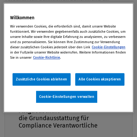
Bedeutung. Das kürzlich erschienene Handbuch
„Kapitalmarkt Compliance“ bereitet das
Willkommen
Premium
Kapitalmarktrecht verständlich und
Wir verwenden Cookies, die erforderlich sind, damit unsere Website
praxisfreundlich auf, gibt wertvolle
funktioniert. Wir verwenden gegebenenfalls auch zusätzliche Cookies, um
unsere Inhalte sowie Ihre digitale Erfahrung zu analysieren, zu verbessern
Hilfestellungen für den Aufbau und Betrieb
und zu personalisieren. Sie können Ihre Zustimmung zur Verwendung
eines Compliance-Management- Systems zur
dieser zusätzlichen Cookies jederzeit über den Link
Cookie-Einstellungen
in der Fußzeile unserer Website widerrufen. Weitere Informationen finden
Vermeidung von Kapitalmarkt-Risiken und
Sie in unserer
Cookie-Richtlinie
.
beleuchtet wesentliche Aspekte der Criminal
Compliance im Kapitalmarktrecht.
Zusätzliche Cookies ablehnen
Alle Cookies akzeptieren
Von
Mag. Rudolf Schwab
02. Juni 2014 / Erschienen in Compliance Praxis
Cookie-Einstellungen verwalten
Compliance Praxis Premium
2/2014, S. 46
Mitgliedschaft -
die Grundausstattung für
Compliance Verantwortliche
Das Handbuch „Kapitalmarkt Compliance“ wurde