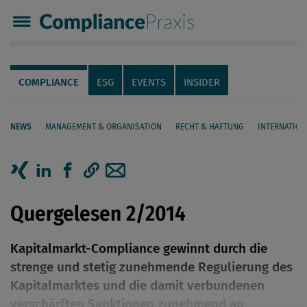
Compliance Praxis
Servicenavigation
Navigation
COMPLIANCE
ESG
EVENTS
INSIDER
NEWS
MANAGEMENT & ORGANISATION
RECHT & HAFTUNG
INTERNATION
Seiteninhalt
Artikel auf Xing teilen
Artikel auf linkedIn teilen
Artikel auf Facebook teilen
Artikellink kopieren
Artikel per Mail teilen
Quergelesen 2/2014
Kapitalmarkt-Compliance gewinnt durch die
strenge und stetig zunehmende Regulierung des
Kapitalmarktes und die damit verbundenen
verschärften Sanktionen zunehmend an