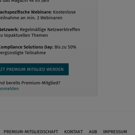
& das Magazin 4x im Jahr
Fachspezifische Webinare:
Kostenlose
Teilnahme an min. 2 Webinaren
Netzwerk:
Regelmäßige Netzwerktreffen
zu topaktuellen Themen
Compliance Solutions Day:
Bis zu 50%
vergünstigte Teilnahme
TZT PREMIUM MITGLIED WERDEN
ind bereits Premium-Mitglied?
 anmelden
PREMIUM-MITGLIEDSCHAFT
KONTAKT
AGB
IMPRESSUM