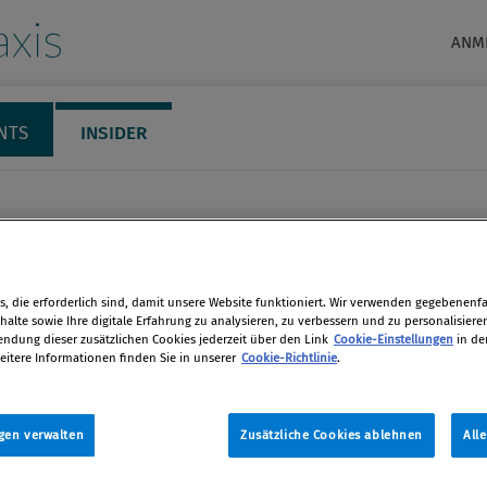
xis
ANM
NTS
INSIDER
, die erforderlich sind, damit unsere Website funktioniert. Wir verwenden gegebenenfal
alte sowie Ihre digitale Erfahrung zu analysieren, zu verbessern und zu personalisiere
dung dieser zusätzlichen Cookies jederzeit über den Link
Cookie-Einstellungen
in de
eitere Informationen finden Sie in unserer
Cookie-Richtlinie
.
Dr.
üldner-
gen verwalten
Zusätzliche Cookies ablehnen
All