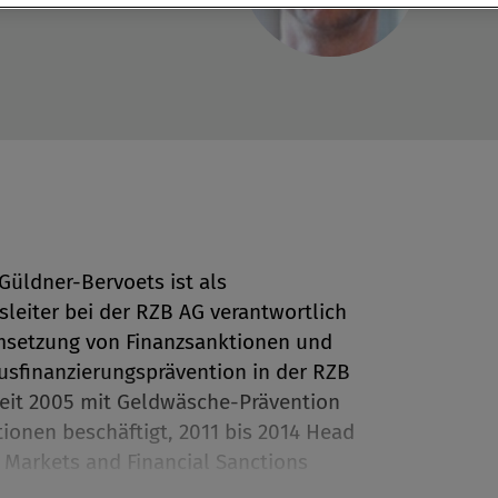
Güldner-Bervoets ist als
sleiter bei der RZB AG verantwortlich
en
msetzung von Finanzsanktionen und
usfinanzierungsprävention in der RZB
eit 2005 mit Geldwäsche-Prävention
len
ionen beschäftigt, 2011 bis 2014 Head
l Markets and Financial Sanctions
e der RBI AG. In den letzten Jahren