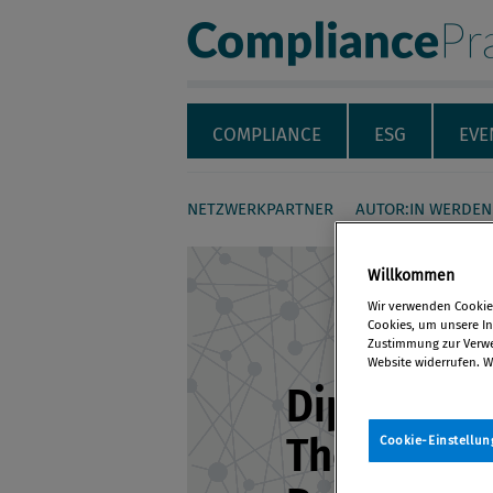
Compliance Pra
Servicenavigation
Navigation
COMPLIANCE
ESG
EVE
NETZWERKPARTNER
AUTOR:IN WERDEN
Seiteninhalt
Willkommen
Wir verwenden Cookies
Cookies, um unsere Inh
Zustimmung zur Verwen
Website widerrufen. W
Dipl.-Kfm. 
Thorsten G
Cookie-Einstellun