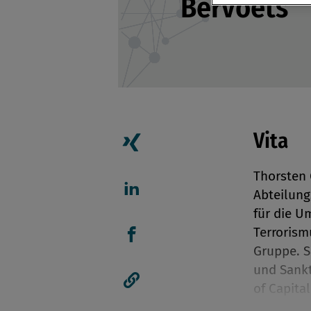
Bervoets
Vita
Artikel auf Xing teilen
Thorsten 
Abteilung
Artikel auf linkedIn teil
für die U
Terrorism
Gruppe. S
Artikel auf Facebook tei
und Sankt
of Capita
Artikellink kopieren
Complianc