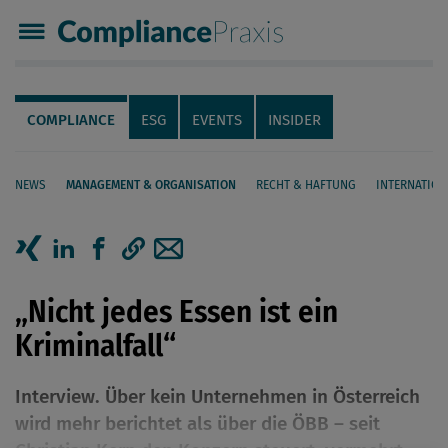
Compliance Praxis
Servicenavigation
Navigation
COMPLIANCE
ESG
EVENTS
INSIDER
NEWS
MANAGEMENT & ORGANISATION
RECHT & HAFTUNG
INTERNATION
Seiteninhalt
Artikel auf Xing teilen
Artikel auf linkedIn teilen
Artikel auf Facebook teilen
Artikellink kopieren
Artikel per Mail teilen
„Nicht jedes Essen ist ein
Kriminalfall“
Interview. Über kein Unternehmen in Österreich
wird mehr berichtet als über die ÖBB – seit