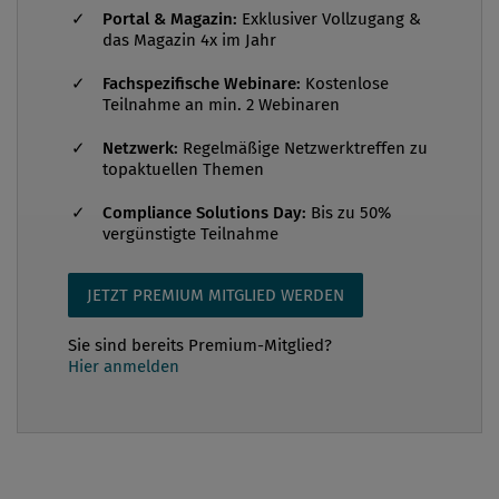
Portal & Magazin:
Exklusiver Vollzugang &
Verkehrsministerin Doris Bures seinen Vertrag
das Magazin 4x im Jahr
vorzeitig um fünf Jahre verlängert. Kern gilt als
Fachspezifische Webinare:
Kostenlose
einer der erfolgreichsten österreichischen Manager.
Teilnahme an min. 2 Webinaren
Unter seiner Führung verbesserte sich das Image
der ÖBB deutlich. Die Anzahl der Führungskräfte
Netzwerk:
Regelmäßige Netzwerktreffen zu
topaktuellen Themen
wurde fast halbiert, die Ergebnisse verbessert. Nicht
zuletzt wurde unter Kerns Ägide auch eine neue
Compliance Solutions Day:
Bis zu 50%
vergünstigte Teilnahme
Compliance...
JETZT PREMIUM MITGLIED WERDEN
Sie sind bereits Premium-Mitglied?
Hier anmelden