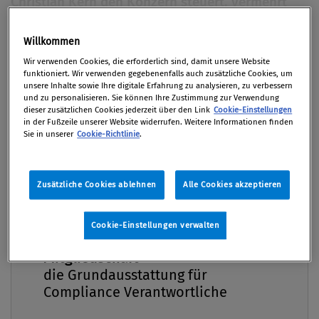
Christian Kern den Konzern steuert, vermehrt
auch Positives. Nach den Affären der
Vergangenheit hat Kern die
Willkommen
Premium
Korruptionsbekämpfung in dem
Wir verwenden Cookies, die erforderlich sind, damit unsere Website
funktioniert. Wir verwenden gegebenenfalls auch zusätzliche Cookies, um
Staatsunternehmen neu etabliert. Im Interview
unsere Inhalte sowie Ihre digitale Erfahrung zu analysieren, zu verbessern
erklärt der erfolgreiche Manager unter anderem
und zu personalisieren. Sie können Ihre Zustimmung zur Verwendung
dieser zusätzlichen Cookies jederzeit über den Link
Cookie-Einstellungen
sein Verständnis von Compliance, die jedenfalls
in der Fußzeile unserer Website widerrufen. Weitere Informationen finden
keine „Bürokratieübung“ sein dürfe.
Sie in unserer
Cookie-Richtlinie
.
Von
Mag. Klaus Putzer
Zusätzliche Cookies ablehnen
Alle Cookies akzeptieren
03. Juni 2014 / Erschienen in Compliance Praxis
2/2014, S. 10
Cookie-Einstellungen verwalten
Compliance Praxis Premium
Mitgliedschaft -
die Grundausstattung für
Im Interview Christian Kern Mag. Christian Kern,
Compliance Verantwortliche
Jahrgang 1966, ist seit 2010 Vorstandsvorsitzender
der ÖBB-Holding AG. Anfang des Jahres hat