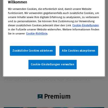
Mag. Maria Hofer
Willkommen
Wir verwenden Cookies, die erforderlich sind, damit unsere Website
funktioniert. Wir verwenden gegebenenfalls auch zusätzliche Cookies, um
unsere Inhalte sowie Ihre digitale Erfahrung zu analysieren, zu verbessern
und zu personalisieren. Sie können Ihre Zustimmung zur Verwendung
dieser zusätzlichen Cookies jederzeit über den Link
Cookie-Einstellungen
Artikel auf Xing teilen
Artikel auf linkedIn teilen
Artikel auf Facebook teilen
Artikellink kopieren
Artikel per Mail teilen
in der Fußzeile unserer Website widerrufen. Weitere Informationen finden
Vita
Sie in unserer
Cookie-Richtlinie
.
Mag. Maria Hofer ist als Knowledge Manager bei
Zusätzliche Cookies ablehnen
Alle Cookies akzeptieren
Deloitte Forensic/Deloitte Financial Advisory
GmbH tätig. Aufgrund ihres fundierten Wissens
Cookie-Einstellungen verwalten
und der breiten Projekterfahrung in der
Compliance Advisory und im Bereich Fraud and
Corruption Investigations hat die gelernte
Sprachwissenschaftlerin bereits bei zahlreichen
fachspezifischen Projekten unterstützt und
Premium
zeichnet für den Wissensaufbau bei Deloitte
Forensic verantwortlich.