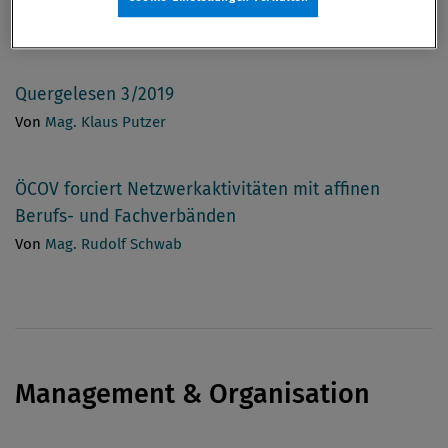
Von
Brigitte Slepicka BA MA MA
Quergelesen 3/2019
Von
Mag. Klaus Putzer
ÖCOV forciert Netzwerkaktivitäten mit affinen
Berufs- und Fachverbänden
Von
Mag. Rudolf Schwab
Management & Organisation