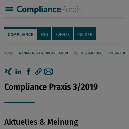
Compliance Praxis
Servicenavigation
Navigation
COMPLIANCE
ESG
EVENTS
INSIDER
NEWS
MANAGEMENT & ORGANISATION
RECHT & HAFTUNG
INTERNATION
Seiteninhalt
Artikel auf Xing teilen
Artikel auf linkedIn teilen
Artikel auf Facebook teilen
Artikellink kopieren
Artikel per Mail teilen
Compliance Praxis 3/2019
Aktuelles & Meinung