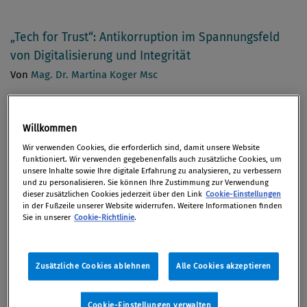
„Tech for Trust“: Antikorruption im Spannungsfeld
von Digitalisierung und Integrität
Von
Mag. Dr. Martina Koger Msc
Verantwortungsvoller Einsatz von Künstlicher
Willkommen
Intelligenz als Compliance-Aufgabe?
Wir verwenden Cookies, die erforderlich sind, damit unsere Website
Von
Mag. Rudolf Schwab
funktioniert. Wir verwenden gegebenenfalls auch zusätzliche Cookies, um
unsere Inhalte sowie Ihre digitale Erfahrung zu analysieren, zu verbessern
und zu personalisieren. Sie können Ihre Zustimmung zur Verwendung
dieser zusätzlichen Cookies jederzeit über den Link
Cookie-Einstellungen
IIASA-Studie erklärt, warum sich Korruption so
in der Fußzeile unserer Website widerrufen. Weitere Informationen finden
Sie in unserer
Cookie-Richtlinie
.
schwer ausrotten lässt
Von
Mag. Klaus Putzer
Zusätzliche Cookies ablehnen
Alle Cookies akzeptieren
Das war der 13. Österreichische Anti-Korruptions-
Tag
Cookie-Einstellungen verwalten