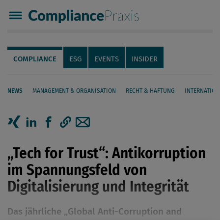
Compliance Praxis
Servicenavigation
Navigation
COMPLIANCE
ESG
EVENTS
INSIDER
NEWS
MANAGEMENT & ORGANISATION
RECHT & HAFTUNG
INTERNATION
Seiteninhalt
Artikel auf Xing teilen
Artikel auf linkedIn teilen
Artikel auf Facebook teilen
Artikellink kopieren
Artikel per Mail teilen
„Tech for Trust“: Antikorruption
im Spannungsfeld von
Digitalisierung und Integrität
Das jährliche „Global Anti-Corruption and