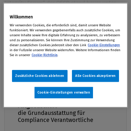
Integrity Forum“ der OECD stand heuer unter
dem Motto „Tech for Trust“. Die internationalen
Willkommen
Experten debattierten Risiken und Chancen
Premium
digitaler Technologien in Bezug auf
Wir verwenden Cookies, die erforderlich sind, damit unsere Website
funktioniert. Wir verwenden gegebenenfalls auch zusätzliche Cookies, um
(Anti-)Korruption, Datenschutz und Integrität.
unsere Inhalte sowie Ihre digitale Erfahrung zu analysieren, zu verbessern
und zu personalisieren. Sie können Ihre Zustimmung zur Verwendung
Ein Tagungsbericht.
dieser zusätzlichen Cookies jederzeit über den Link
Cookie-Einstellungen
in der Fußzeile unserer Website widerrufen. Weitere Informationen finden
Von
Mag. Dr. Martina Koger Msc
Sie in unserer
Cookie-Richtlinie
.
02. September 2019 / Erschienen in Compliance
Praxis 3/2019, S. 4
Zusätzliche Cookies ablehnen
Alle Cookies akzeptieren
Cookie-Einstellungen verwalten
Compliance Praxis Premium
Das Thema Digitalisierung war bereits im
Mitgliedschaft -
Brennpunkt der Compliance–Praxis-Ausgabe 1/2019
die Grundausstattung für
und wird aufgrund seiner Bedeutung und
Compliance Verantwortliche
Auswirkungen sicher auch weiterhin auf der Agenda