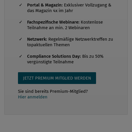
von Diskussionen und Veranstaltungen stehen.
Portal & Magazin:
Exklusiver Vollzugang &
Unter dem Motto „Tech for Trust“ fand vom 20. bis
das Magazin 4x im Jahr
21. März 2019 in Paris das jährliche „Global Anti-
Fachspezifische Webinare:
Kostenlose
Corruption and Integrity Forum“1 statt, eine
Teilnahme an min. 2 Webinaren
Veranstaltung, die sich mit aktuellen Fragen zur
Netzwerk:
Regelmäßige Netzwerktreffen zu
Integritätsförderung und Korruptionsprävention
topaktuellen Themen
befasst. Etwa 2.000 Vertreter aus...
Compliance Solutions Day:
Bis zu 50%
vergünstigte Teilnahme
JETZT PREMIUM MITGLIED WERDEN
Sie sind bereits Premium-Mitglied?
Hier anmelden