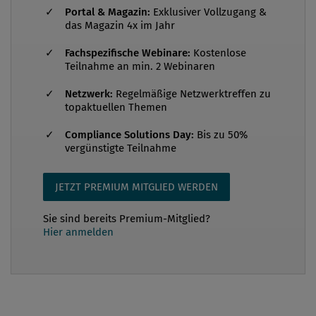
In den letzten vier Jahre hat das Thema IDD die
Portal & Magazin:
Exklusiver Vollzugang &
das Magazin 4x im Jahr
gesamte Versicherungswirtschaft ordentlich auf
Trab gehalten, hat quer durch alle Bereiche vor
Fachspezifische Webinare:
Kostenlose
Teilnahme an min. 2 Webinaren
allem bei Juristen, Compliance-Verantwortlichen,
dem Vertrieb, den Produktentwicklern und den
Netzwerk:
Regelmäßige Netzwerktreffen zu
Personalabteilungen, aber auch bei selbstständigen
topaktuellen Themen
Versicherungsvermittlern viele Fragen aufgeworfen
Compliance Solutions Day:
Bis zu 50%
und insgesamt für tiefgreifende Veränderungen des
vergünstigte Teilnahme
österreichischen Vermittlerrechtes gesorgt, dessen
konkrete Auswirkungen jetzt noch immer nicht für
JETZT PREMIUM MITGLIED WERDEN
alle Betr...
Sie sind bereits Premium-Mitglied?
Hier anmelden