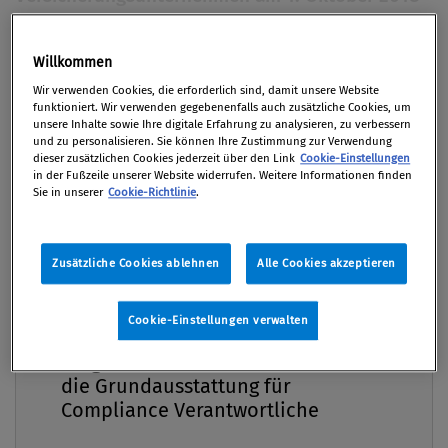
in Kraft getreten und hat alle Betroffenen
intensiv beschäftigt und für Verunsicherung in
Willkommen
Premium
der gesamten Branche gesorgt. Fast ein Jahr
Wir verwenden Cookies, die erforderlich sind, damit unsere Website
später sind die österreichischen Versicherer und
funktioniert. Wir verwenden gegebenenfalls auch zusätzliche Cookies, um
unsere Inhalte sowie Ihre digitale Erfahrung zu analysieren, zu verbessern
Versicherungsvermittler noch immer von den
und zu personalisieren. Sie können Ihre Zustimmung zur Verwendung
Herausforderungen der Umsetzung betroffen.
dieser zusätzlichen Cookies jederzeit über den Link
Cookie-Einstellungen
in der Fußzeile unserer Website widerrufen. Weitere Informationen finden
Hier eine Bilanz über zurückgelegte Meilensteine
Sie in unserer
Cookie-Richtlinie
.
und ein Ausblick auf noch zu bewältigende
Hürden bei der Umsetzung der regulatorischen
Vorgaben.
Zusätzliche Cookies ablehnen
Alle Cookies akzeptieren
Von
Mag. Birgit Wastl MA
Cookie-Einstellungen verwalten
Compliance Praxis Premium
02. September 2019 / Erschienen in Compliance
Mitgliedschaft -
Praxis 3/2019, S. 30
die Grundausstattung für
Compliance Verantwortliche