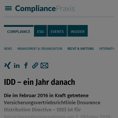
Compliance Praxis
Servicenavigation
Navigation
COMPLIANCE
ESG
EVENTS
INSIDER
NEWS
MANAGEMENT & ORGANISATION
RECHT & HAFTUNG
INTERNATION
Seiteninhalt
Artikel auf Xing teilen
Artikel auf linkedIn teilen
Artikel auf Facebook teilen
Artikellink kopieren
Artikel per Mail teilen
IDD – ein Jahr danach
Die im Februar 2016 in Kraft getretene
Versicherungsvertriebsrichtlinie (Insurance
Distribution Directive – IDD) ist für
Versicherungsunternehmen am 1. Oktober 2018