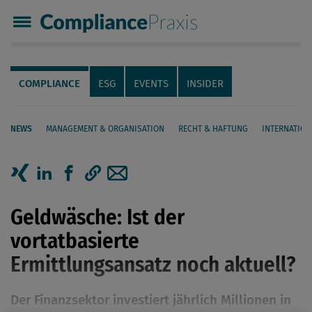
Compliance Praxis
Servicenavigation
Navigation
COMPLIANCE
ESG
EVENTS
INSIDER
NEWS
MANAGEMENT & ORGANISATION
RECHT & HAFTUNG
INTERNATION
Seiteninhalt
Artikel auf Xing teilen
Artikel auf linkedIn teilen
Artikel auf Facebook teilen
Artikellink kopieren
Artikel per Mail teilen
Geldwäsche: Ist der
vortatbasierte
Ermittlungsansatz noch aktuell?
Der Finanzsektor investiert jährlich Millionen in