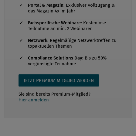
Die österreichische Justiz hält seit Jahren daran fest,
Portal & Magazin:
Exklusiver Vollzugang &
dass ein Anfangsverdacht bei Geldwäsche nur
das Magazin 4x im Jahr
besteht, wenn eine konkrete Vortat nachgewiesen
Fachspezifische Webinare:
Kostenlose
werden kann. Dieser Ansatz ist für die Praxis
Teilnahme an min. 2 Webinaren
kontraproduktiv und führt Verdachtsmeldungen von
Netzwerk:
Regelmäßige Netzwerktreffen zu
Meldepflichtigen ad absurdum. Eine mögliche
topaktuellen Themen
Lösung wäre der handlungsbasierte
Ermittlungsansatz in Geldwäsche-Verdachtsfällen.
Compliance Solutions Day:
Bis zu 50%
vergünstigte Teilnahme
Anfangsverdacht vs Vortat Die vergleichsweise
geringe Verurteilungszahl ist darauf zurückzuführen,
JETZT PREMIUM MITGLIED WERDEN
dass in den meisten gemeldet...
Sie sind bereits Premium-Mitglied?
Hier anmelden