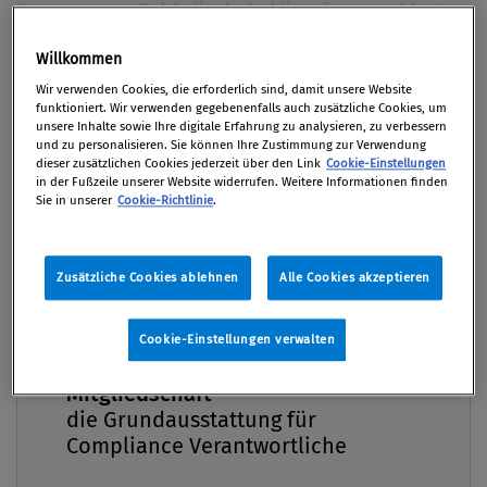
Systeme zur Geldwäschebekämpfung und hat
letzthin durchschnittlich etwa 2.000
Willkommen
Verdachtsmeldungen pro Jahr erstattet. Dieser
Premium
Wir verwenden Cookies, die erforderlich sind, damit unsere Website
Zahl stehen jedoch nur rund 60 einschlägige
funktioniert. Wir verwenden gegebenenfalls auch zusätzliche Cookies, um
Verurteilungen gegenüber. Auch die FATF
unsere Inhalte sowie Ihre digitale Erfahrung zu analysieren, zu verbessern
und zu personalisieren. Sie können Ihre Zustimmung zur Verwendung
bemängelt die geringe Zahl von
dieser zusätzlichen Cookies jederzeit über den Link
Cookie-Einstellungen
Geldwäscheermittlungen und -verurteilungen in
in der Fußzeile unserer Website widerrufen. Weitere Informationen finden
Sie in unserer
Cookie-Richtlinie
.
Österreich. Man muss sich fragen: Ist die
Geldwäschebekämpfung hierzulande effektiv
oder ist ein Umdenken erforderlich?
Zusätzliche Cookies ablehnen
Alle Cookies akzeptieren
Von
Dr. Elena Scherschneva
Cookie-Einstellungen verwalten
04. März 2019 / Erschienen in Compliance Praxis
Compliance Praxis Premium
1/2019, S. 15
Mitgliedschaft -
die Grundausstattung für
Compliance Verantwortliche