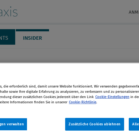
xis
ANM
NTS
INSIDER
, die erforderlich sind, damit unsere Website funktioniert. Wir verwenden gegebenenfal
alte sowie Ihre digitale Erfahrung zu analysieren, zu verbessern und zu personalisiere
dung dieser zusätzlichen Cookies jederzeit über den Link
Cookie-Einstellungen
in de
eitere Informationen finden Sie in unserer
Cookie-Richtlinie
.
n Pölzl
gen verwalten
Zusätzliche Cookies ablehnen
All