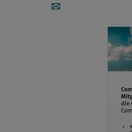
E-Commerc
Artikel per Mail teilen
Com
Mitg
die
Com