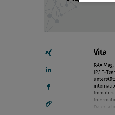
Vita
Artikel auf Xing teilen
RAA Mag. 
IP/IT-Tea
Artikel auf linkedIn teil
unterstüt
internati
Immateria
Artikel auf Facebook tei
Informati
Datenschu
Artikellink kopieren
Fokus auf