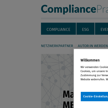
Compliance Pra
Servicenavigation
Navigation
COMPLIANCE
ESG
EVE
NETZWERKPARTNER
AUTOR:IN WERDEN
Seiteninhalt
Willkommen
Wir verwenden Cookies
Cookies, um unsere Inh
Zustimmung zur Verwen
Website widerrufen. W
Mag. Jürge
Cookie-Einstellun
MBA