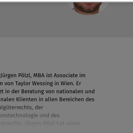
Jürgen Pölzl, MBA ist Associate im
m von Taylor Wessing in Wien. Er
en
zt in der Beratung von nationalen und
onalen Klienten in allen Bereichen des
lgüterrechts, der
len
onstechnologie und des
tzrechts. Jürgen Pölzl hat einen
 das Medien- und Urheberrecht sowie