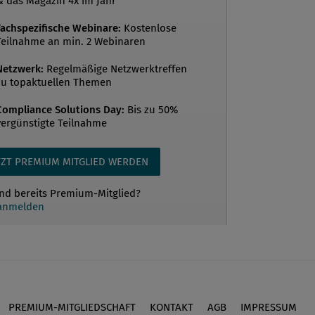
& das Magazin 4x im Jahr
Fachspezifische Webinare:
Kostenlose
Teilnahme an min. 2 Webinaren
Netzwerk:
Regelmäßige Netzwerktreffen
zu topaktuellen Themen
Compliance Solutions Day:
Bis zu 50%
vergünstigte Teilnahme
TZT PREMIUM MITGLIED WERDEN
ind bereits Premium-Mitglied?
 anmelden
PREMIUM-MITGLIEDSCHAFT
KONTAKT
AGB
IMPRESSUM