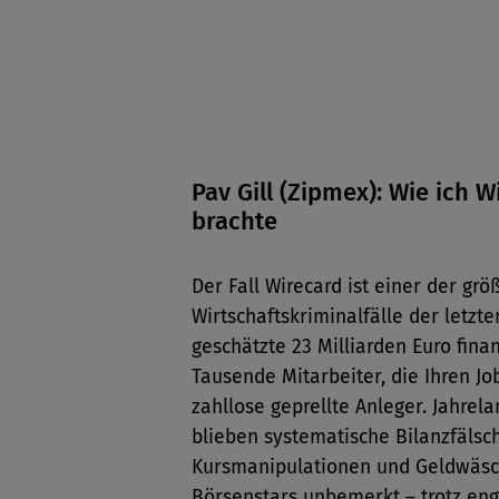
TOP Keynote
Pav Gill (Zipmex): Wie ich W
brachte
Der Fall Wirecard ist einer der grö
Wirtschaftskriminalfälle der letzte
geschätzte 23 Milliarden Euro fina
Tausende Mitarbeiter, die Ihren Jo
zahllose geprellte Anleger. Jahrela
blieben systematische Bilanzfälsc
Kursmanipulationen und Geldwäsc
Börsenstars unbemerkt – trotz en