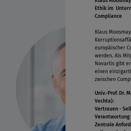
Klaus Moosmayer
Ethik im Unter
Compliance
Klaus Moosmaye
Korruptionsaffä
europäischer C
werden. Als Mit
Novartis gibt e
einen einzigar
zwischen Compl
Univ.-Prof. Dr. 
Vechta):
Vertrauen - Sel
Verantwortung
Zentrale Anfor