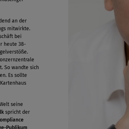
idend an der
gs mitwirkte.
schäft bei
r heute 38-
gelverstöße.
Konzernzentrale
t. So wandte sich
n. Es sollte
s Kartenhaus
 Welt seine
lk
spricht der
ompliance
ive-Publikum