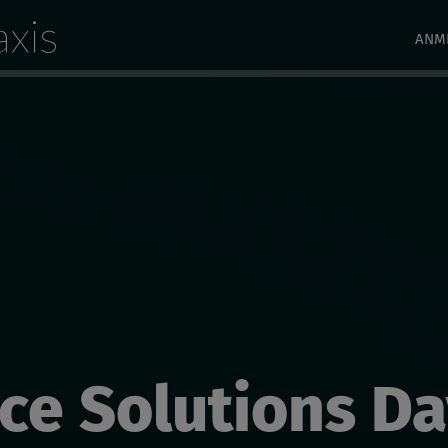
xis
ANM
ce Solutions Da