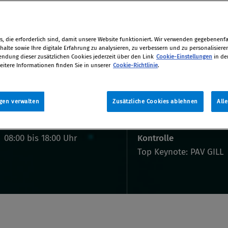
 und Kontrolle
, die erforderlich sind, damit unsere Website funktioniert. Wir verwenden gegebenenfal
alte sowie Ihre digitale Erfahrung zu analysieren, zu verbessern und zu personalisiere
dung dieser zusätzlichen Cookies jederzeit über den Link
Cookie-Einstellungen
in de
eitere Informationen finden Sie in unserer
Cookie-Richtlinie
.
gen verwalten
Zusätzliche Cookies ablehnen
All
Thema: Vertrauen und
08:00 bis 18:00 Uhr
Kontrolle
Top Keynote: PAV GILL