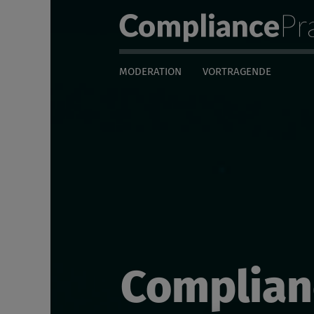
Compliance Pra
Servicenavigation
Navigation
MODERATION
VORTRAGENDE
Seiteninhalt
Complian