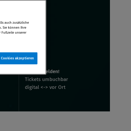
ls auch zusätzliche
n. Sie können Ihre
r Fußzeile unserer
e Cookies akzeptieren
Jetzt anmelden!
Tickets umbuchbar
digital <-> vor Ort