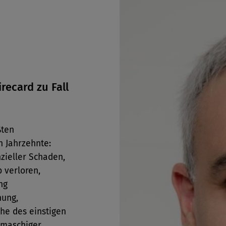
irecard zu Fall
ßten
n Jahrzehnte:
nzieller Schaden,
b verloren,
ng
hung,
he des einstigen
gmaschiger