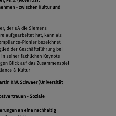
, Ph.D. (Novartis) :
nehmen - zwischen Kultur und
r, der uA die Siemens
re aufgearbeitet hat, kann als
ompliance-Pionier bezeichnet
glied der Geschäftsführung bei
r in seiner fachlichen Keynote
tigen Blick auf das Zusammenspiel
iance & Kultur
Martin K.W. Schweer (Universität
bstvertrauen - Soziale
derungen an eine nachhaltig