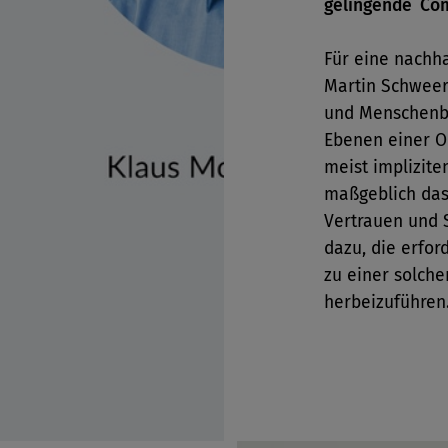
gelingende Com
Für eine nachha
Martin Schweer
und Menschenbi
Ebenen einer Or
meist implizite
maßgeblich das
Vertrauen und S
dazu, die erfor
zu einer solch
herbeizuführen