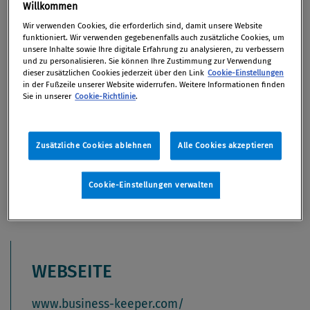
Willkommen
Artikel auf Xing teilen
Artikel auf linkedIn teilen
Artikel auf Facebook teilen
Artikellink kopieren
Artikel per Mail teilen
Wir verwenden Cookies, die erforderlich sind, damit unsere Website
Portrait
funktioniert. Wir verwenden gegebenenfalls auch zusätzliche Cookies, um
unsere Inhalte sowie Ihre digitale Erfahrung zu analysieren, zu verbessern
und zu personalisieren. Sie können Ihre Zustimmung zur Verwendung
dieser zusätzlichen Cookies jederzeit über den Link
Cookie-Einstellungen
Business Keeper, Pionier und Marktführer für
in der Fußzeile unserer Website widerrufen. Weitere Informationen finden
elektronische Hinweisgebersysteme
Sie in unserer
Cookie-Richtlinie
.
Business Keeper bietet mit dem BKMS® Compliance
System eine modulare Plattform mit innovativen
Zusätzliche Cookies ablehnen
Alle Cookies akzeptieren
Compliance-Anwendungen zur Unterstützung einer
wertebasierten Wirtschaftskultur.
Cookie-Einstellungen verwalten
WEBSEITE
www.business-keeper.com/