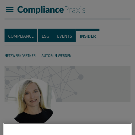
Compliance Praxis
Servicenavigation
Navigation
COMPLIANCE
ESG
EVENTS
INSIDER
NETZWERKPARTNER
AUTOR:IN WERDEN
Seiteninhalt