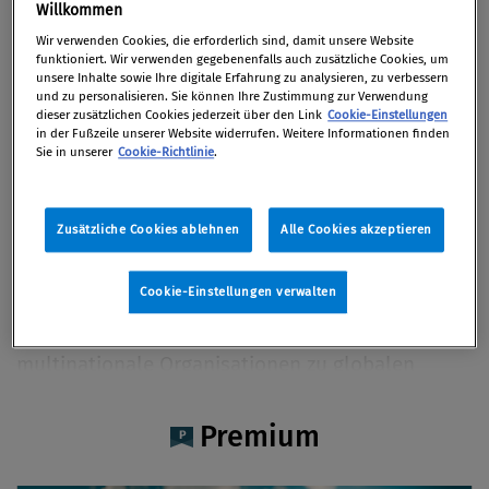
Julia Arbery LL.M.
Willkommen
Wir verwenden Cookies, die erforderlich sind, damit unsere Website
funktioniert. Wir verwenden gegebenenfalls auch zusätzliche Cookies, um
unsere Inhalte sowie Ihre digitale Erfahrung zu analysieren, zu verbessern
und zu personalisieren. Sie können Ihre Zustimmung zur Verwendung
dieser zusätzlichen Cookies jederzeit über den Link
Cookie-Einstellungen
Artikel auf Xing teilen
Artikel auf linkedIn teilen
Artikel auf Facebook teilen
Artikellink kopieren
Artikel per Mail teilen
in der Fußzeile unserer Website widerrufen. Weitere Informationen finden
Vita
Sie in unserer
Cookie-Richtlinie
.
Julia Arbery, LL.M. Partnerin bei StoneTurn,
Zusätzliche Cookies ablehnen
Alle Cookies akzeptieren
verfügt über mehr als 15 Jahre Erfahrung in den
Bereichen Ethik und Compliance sowie bei der
Cookie-Einstellungen verwalten
Prüfung von Compliance-Programmen
multinationaler Unternehmen. Sie berät
multinationale Organisationen zu globalen
Compliance-Standards und ist ua auf
Untersuchungsprozesse sowie die HR
Premium
Compliance und Governance spezialisiert.