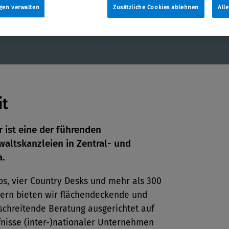
g
gen verwalten
Zusätzliche Cookies ablehnen
All
it
 ist eine der führenden
altskanzleien in Zentral- und
en
a.
os, vier Country Desks und mehr als 300
len
gern bieten wir flächendeckende und
schreitende Beratung ausgerichtet auf
fnisse (inter-)nationaler Unternehmen