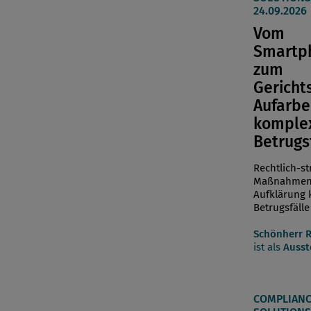
24.09.2026
Vom
Smartp
zum
Gericht
Aufarbe
komple
Betrugs
Rechtlich-st
Maßnahmen
Aufklärung
Betrugsfälle
Schönherr 
ist als
Ausst
COMPLIANC