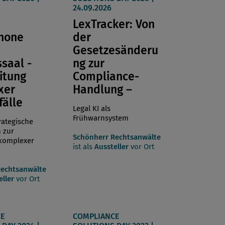
24.09.2026
LexTracker: Von
hone
der
Gesetzesänderu
ssaal -
ng zur
itung
Compliance-
xer
Handlung –
fälle
Legal KI als
Frühwarnsystem
rategische
 zur
Schönherr Rechtsanwälte
 komplexer
ist als
Aussteller
vor Ort
Rechtsanwälte
eller
vor Ort
E
COMPLIANCE