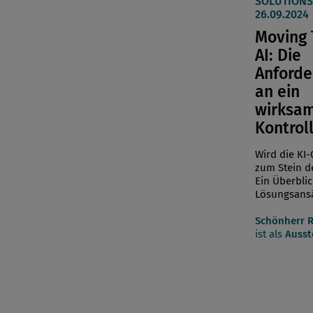
SOLUTIONS 
26.09.2024
Moving 
AI: Die
Anford
an ein
wirksa
Kontrol
Wird die KI
zum Stein d
Ein Überbli
Lösungsansä
Schönherr 
ist als
Ausst