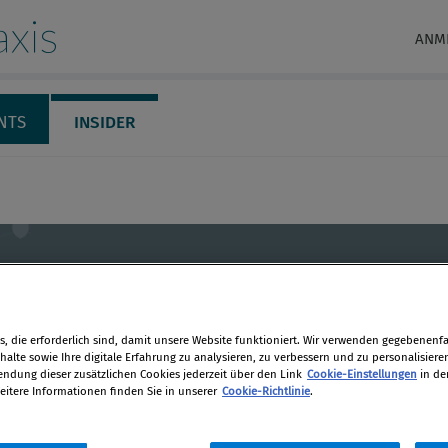
xis
ANM
NTS
INSIDER
, die erforderlich sind, damit unsere Website funktioniert. Wir verwenden gegebenenfal
alte sowie Ihre digitale Erfahrung zu analysieren, zu verbessern und zu personalisiere
dung dieser zusätzlichen Cookies jederzeit über den Link
Cookie-Einstellungen
in de
älte
eitere Informationen finden Sie in unserer
Cookie-Richtlinie
.