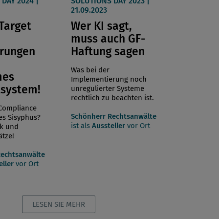
DAY 2024 |
SOLUTIONS DAY 2023 |
21.09.2023
Target
Wer KI sagt,
muss auch GF-
erungen
Haftung sagen
Was bei der
mes
Implementierung noch
lsystem!
unregulierter Systeme
rechtlich zu beachten ist.
-Compliance
Schönherr Rechtsanwälte
es Sisyphus?
ist als
Aussteller
vor Ort
ck und
tze!
Rechtsanwälte
eller
vor Ort
LESEN SIE MEHR