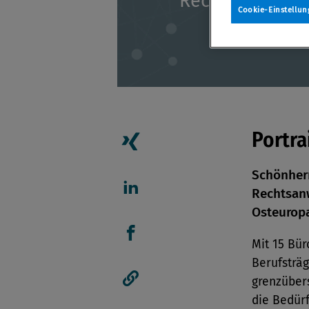
Rechtsberatun
Cookie-Einstellun
Portra
Artikel auf Xing teilen
Schönherr
Rechtsanw
Artikel auf linkedIn teil
Osteurop
Mit 15 Bür
Artikel auf Facebook tei
Berufsträ
grenzüber
Artikellink kopieren
die Bedür