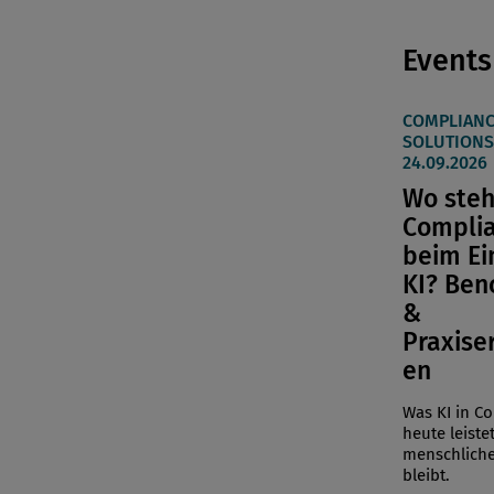
Events
COMPLIANC
SOLUTIONS 
24.09.2026
Wo steh
Compli
beim Ei
KI? Be
&
Praxise
en
Was KI in C
heute leiste
menschliche
bleibt.