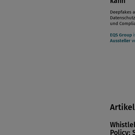
kann
Deepfakes a
Datenschutz,
und Compli
EQS Group
i
Aussteller
vo
Artikel
Whistle
Policy: 