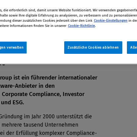
, die erforderlich sind, damit unsere Website funktioniert. Wir verwenden gegebenenfal
alte sowie Ihre digitale Erfahrung zu analysieren, zu verbessern und zu personalisiere
dung dieser zusätzlichen Cookies jederzeit über den Link
Cookie-Einstellungen
in de
eitere Informationen finden Sie in unserer
Cookie-Richtlinie
.
gen verwalten
Zusätzliche Cookies ablehnen
All
it
roup ist ein führender internationaler
ware-Anbieter in den
en
 Corporate Compliance, Investor
 und ESG.
len
 Gründung im Jahr 2000 unterstützt die
 mehrere tausend Unternehmen
bei der Erfüllung komplexer Compliance-