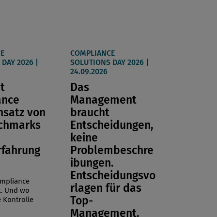
E
COMPLIANCE
DAY 2026 |
SOLUTIONS DAY 2026 |
24.09.2026
t
Das
ance
Management
nsatz von
braucht
nchmarks
Entscheidungen,
keine
rfahrung
Problembeschre
ibungen.
Entscheidungsvo
ompliance
rlagen für das
t. Und wo
Top-
 Kontrolle
Management.