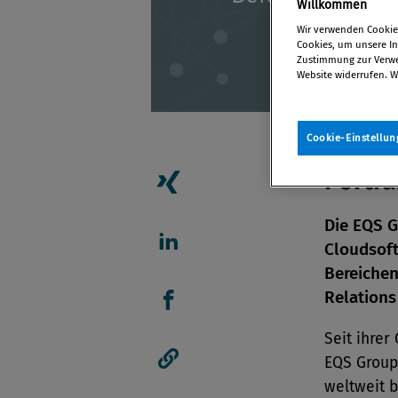
Willkommen
Wir verwenden Cookies
Cookies, um unsere Inh
Zustimmung zur Verwen
Website widerrufen. W
Cookie-Einstellun
Portra
Artikel auf Xing teilen
Die EQS G
Cloudsoft
Artikel auf linkedIn teil
Bereichen
Relations
Artikel auf Facebook tei
Seit ihrer
EQS Group
Artikellink kopieren
weltweit 