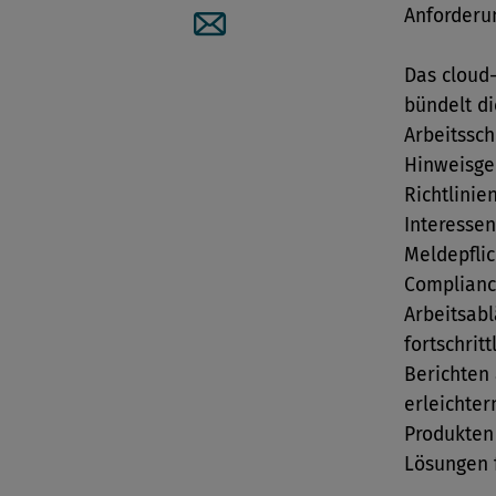
Anforder
Artikel per Mail teilen
Das cloud
bündelt d
Arbeitssch
Hinweisge
Richtlini
Interessen
Meldepflic
Complianc
Arbeitsabl
fortschrit
Berichten 
erleichter
Produkten 
Lösungen 