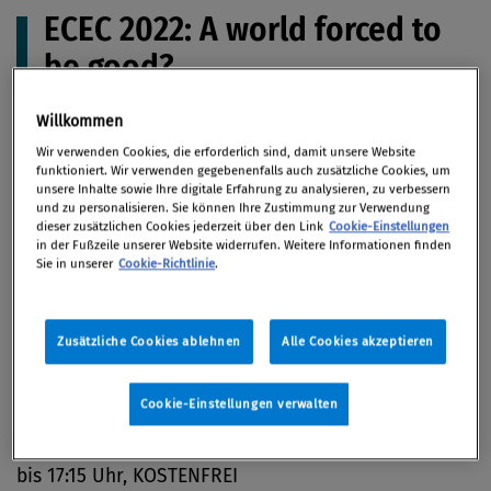
ECEC 2022: A world forced to
be good?
Willkommen
Wir verwenden Cookies, die erforderlich sind, damit unsere Website
funktioniert. Wir verwenden gegebenenfalls auch zusätzliche Cookies, um
Artikel auf Xing teilen
Artikel auf linkedIn teilen
Artikel auf Facebook teilen
Artikellink kopieren
Artikel per Mail teilen
unsere Inhalte sowie Ihre digitale Erfahrung zu analysieren, zu verbessern
Europas größte Konferenz für Compliance, Ethik
und zu personalisieren. Sie können Ihre Zustimmung zur Verwendung
& ESG – Virtuell und kostenfrei!
dieser zusätzlichen Cookies jederzeit über den Link
Cookie-Einstellungen
in der Fußzeile unserer Website widerrufen. Weitere Informationen finden
Sie in unserer
Cookie-Richtlinie
.
Von 11. Oktober 2022 bis 12. Oktober 2022 / online
Zusätzliche Cookies ablehnen
Alle Cookies akzeptieren
Cookie-Einstellungen verwalten
Wann:
Dienstag, 11. Oktober 2022 von 09:30 Uhr bis
18:00 Uhr und Mittwoch, Oktober 2022 von 09:05 Uhr
bis 17:15 Uhr, KOSTENFREI