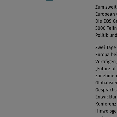
Artikel per Mail teilen
Zum zweite
European 
Die EQS Gr
5000 Teil
Politik un
Zwei Tage
Europa bei
Vorträgen
„Future of
zunehmend
Globalisie
Gesprächs
Entwicklun
Konferenz
Hinweisge