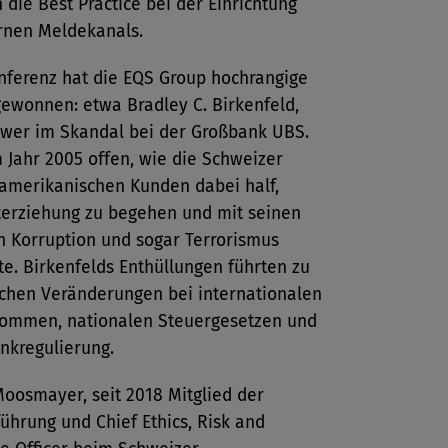
die Best Practice bei der Einrichtung
ernen Meldekanals.
onferenz hat die EQS Group hochrangige
gewonnen: etwa Bradley C. Birkenfeld,
ower im Skandal bei der Großbank UBS.
m Jahr 2005 offen, wie die Schweizer
amerikanischen Kunden dabei half,
terziehung zu begehen und mit seinen
n Korruption und sogar Terrorismus
te. Birkenfelds Enthüllungen führten zu
chen Veränderungen bei internationalen
ommen, nationalen Steuergesetzen und
nkregulierung.
Moosmayer, seit 2018 Mitglied der
ührung und Chief Ethics, Risk and