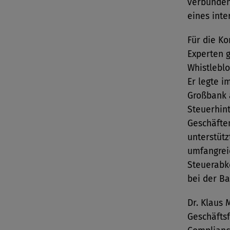
verbunden 
eines int
Für die K
Experten 
Whistlebl
Er legte i
Großbank 
Steuerhin
Geschäfte
unterstütz
umfangrei
Steuerabk
bei der Ba
Dr. Klaus 
Geschäftsf