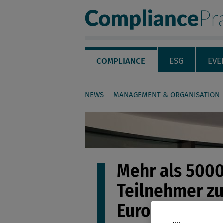
Compliance Pra
Servicenavigation
Navigation
COMPLIANCE
ESG
EVE
NEWS
MANAGEMENT & ORGANISATION
Seiteninhalt
Mehr als 500
Teilnehmer zu
European