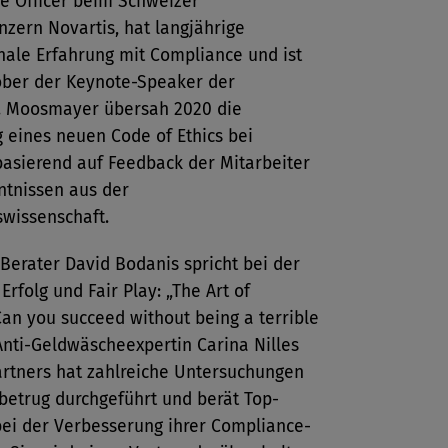
e Officer beim Schweizer
zern Novartis, hat langjährige
nale Erfahrung mit Compliance und ist
ober der Keynote-Speaker der
. Moosmayer übersah 2020 die
 eines neuen Code of Ethics bei
basierend auf Feedback der Mitarbeiter
ntnissen aus der
swissenschaft.
Berater David Bodanis spricht bei der
Erfolg und Fair Play: „The Art of
Can you succeed without being a terrible
Anti-Geldwäscheexpertin Carina Nilles
artners hat zahlreiche Untersuchungen
betrug durchgeführt und berät Top-
ei der Verbesserung ihrer Compliance-