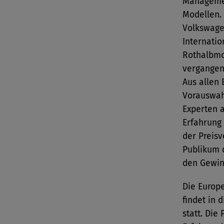
Managemen
Modellen.
Volkswage
Internatio
Rothalbmo
vergangen
Aus allen 
Vorauswah
Experten a
Erfahrung 
der Preisv
Publikum 
den Gewin
Die Europ
findet in 
statt. Die