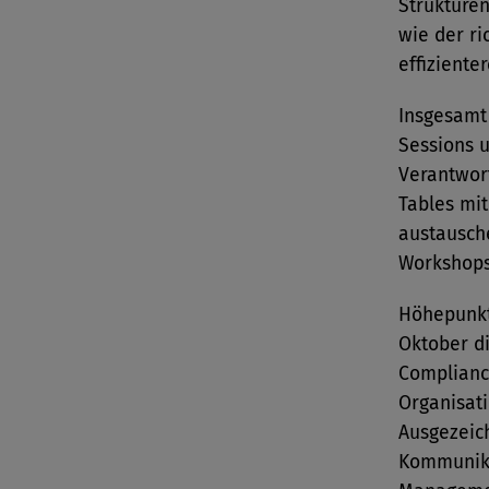
Strukturen
wie der r
effiziente
Insgesamt
Sessions 
Verantwort
Tables mi
austausch
Workshops
Höhepunkt
Oktober d
Complianc
Organisat
Ausgezeic
Kommunika