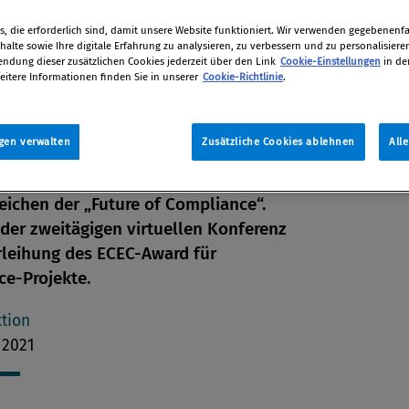
nd
, die erforderlich sind, damit unsere Website funktioniert. Wir verwenden gegebenenfal
ence
alte sowie Ihre digitale Erfahrung zu analysieren, zu verbessern und zu personalisiere
dung dieser zusätzlichen Cookies jederzeit über den Link
Cookie-Einstellungen
in de
eitere Informationen finden Sie in unserer
Cookie-Richtlinie
.
gen verwalten
Zusätzliche Cookies ablehnen
All
ng, Digitalisierung, Globalisierung:
e europäische Branchentreffen steht
eichen der „Future of Compliance“.
 der zweitägigen virtuellen Konferenz
en
erleihung des ECEC-Award für
ce-Projekte.
len
tion
 2021