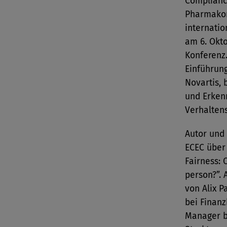
Complianc
Pharmakon
internatio
am 6. Okt
Konferenz
Einführung
Novartis, 
und Erken
Verhalten
Autor und 
ECEC über 
Fairness: 
person?”. 
von Alix P
bei Finanz
Manager b