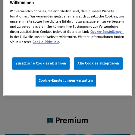
Dr. Peter Jonas
Willkommen
Wir verwenden Cookies, die erforderlich sind, damit unsere Website
funktioniert. Wir verwenden gegebenenfalls auch zusätzliche Cookies, um
unsere Inhalte sowie Ihre digitale Erfahrung zu analysieren, zu verbessern
und zu personalisieren. Sie können Ihre Zustimmung zur Verwendung
dieser zusätzlichen Cookies jederzeit über den Link
Cookie-Einstellungen
Artikel auf Xing teilen
Artikel auf linkedIn teilen
Artikel auf Facebook teilen
Artikellink kopieren
Artikel per Mail teilen
in der Fußzeile unserer Website widerrufen. Weitere Informationen finden
Vita
Sie in unserer
Cookie-Richtlinie
.
Peter Jonas ist seit 1994 bei Austrian Standards,
Zusätzliche Cookies ablehnen
Alle Cookies akzeptieren
derzeit als Director Certification. Seit Jahren
befasst er sich mit der Zertifizierung von
Cookie-Einstellungen verwalten
Compliance-Systemen als Experte in
internationalen Komitees.
Premium