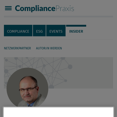
Compliance Praxis
Servicenavigation
Navigation
COMPLIANCE
ESG
EVENTS
INSIDER
NETZWERKPARTNER
AUTOR:IN WERDEN
Seiteninhalt